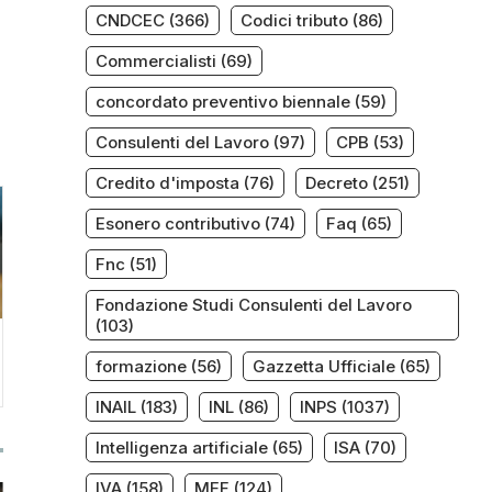
CNDCEC
(366)
Codici tributo
(86)
Commercialisti
(69)
concordato preventivo biennale
(59)
Consulenti del Lavoro
(97)
CPB
(53)
Credito d'imposta
(76)
Decreto
(251)
Esonero contributivo
(74)
Faq
(65)
Fnc
(51)
Fondazione Studi Consulenti del Lavoro
(103)
formazione
(56)
Gazzetta Ufficiale
(65)
INAIL
(183)
INL
(86)
INPS
(1037)
Intelligenza artificiale
(65)
ISA
(70)
IVA
(158)
MEF
(124)