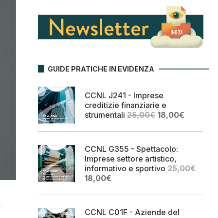
GUIDE PRATICHE IN EVIDENZA
CCNL J241 - Imprese
creditizie finanziarie e
Il
Il
strumentali
25,00
€
18,00
€
prezzo
prezzo
originale
attuale
era:
è:
CCNL G355 - Spettacolo:
25,00€.
18,00€.
Imprese settore artistico,
informativo e sportivo
25,00
€
Il
Il
18,00
€
prezzo
prezzo
originale
attuale
era:
è:
CCNL C01F - Aziende del
25,00€.
18,00€.