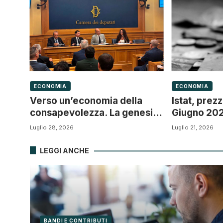
ECONOMIA
ECONOMIA
Verso un’economia della
Istat, prez
consapevolezza. La genesi di
Giugno 2026
“Ecosistema PMI” e il nuovo
scende
Luglio 28, 2026
Luglio 21, 2026
paradigma della Governance
d’impresa
LEGGI ANCHE
BANDI E CONTRIBUTI