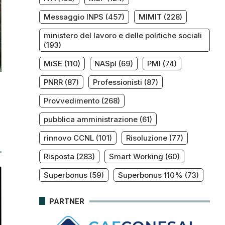
Messaggio INPS
(457)
MIMIT
(228)
ministero del lavoro e delle politiche sociali
(193)
MiSE
(110)
NASpI
(69)
PMI
(74)
PNRR
(87)
Professionisti
(87)
Provvedimento
(268)
pubblica amministrazione
(61)
rinnovo CCNL
(101)
Risoluzione
(77)
Risposta
(283)
Smart Working
(60)
Superbonus
(59)
Superbonus 110%
(73)
PARTNER