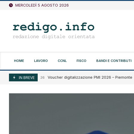
Vai
MERCOLEDÌ 5 AGOSTO 2026
al
contenuto
HOME
LAVORO
CCNL
FISCO
BANDI E CONTRIBUTI
Voucher digitalizzazione PMI 2026 – Piemonte
Agosto 5, 2026
IN BREVE
A