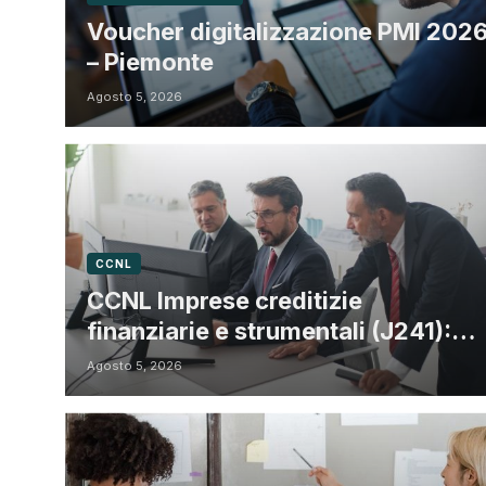
Voucher digitalizzazione PMI 202
– Piemonte
Agosto 5, 2026
CCNL
CCNL Imprese creditizie
finanziarie e strumentali (J241):
ulteriore sospensione dei termini a
Agosto 5, 2026
dicembre 2026