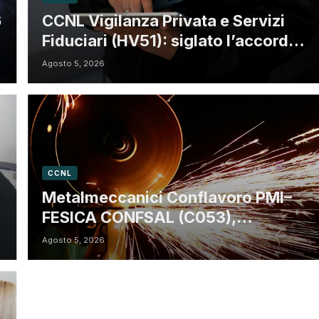
6
CCNL Vigilanza Privata e Servizi
Fiduciari (HV51): siglato l’accordo
di rinnovo
Agosto 5, 2026
CCNL
Metalmeccanici Conflavoro PMI–
FESICA CONFSAL (C053),
rinnovato il CCNL 2026-2029:
Agosto 5, 2026
rafforzate tutele e flessibilità
organizzativa