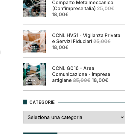
Comparto Metalmeccanico
(Confimpreseitalia)
25,00
€
Il
Il
18,00
€
prezzo
prezzo
originale
attuale
era:
è:
CCNL HV51 - Vigilanza Privata
25,00€.
18,00€.
e Servizi Fiduciari
25,00
€
Il
Il
18,00
€
prezzo
prezzo
originale
attuale
era:
è:
CCNL G016 - Area
25,00€.
18,00€.
Comunicazione - Imprese
Il
Il
artigiane
25,00
€
18,00
€
prezzo
prezzo
originale
attuale
era:
è:
CATEGORIE
25,00€.
18,00€.
Categorie