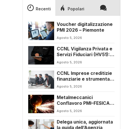
Recenti
Popolari
Voucher digitalizzazione
PMI 2026 – Piemonte
Agosto 5, 2026
CCNL Vigilanza Privata e
Servizi Fiduciari (HV51):
siglato l’accordo di
Agosto 5, 2026
rinnovo
CCNL Imprese creditizie
finanziarie e strumentali
(J241): ulteriore
Agosto 5, 2026
sospensione dei termini
a dicembre 2026
Metalmeccanici
Conflavoro PMI–FESICA
CONFSAL (C053),
Agosto 5, 2026
rinnovato il CCNL 2026-
2029: rafforzate tutele e
Delega unica, aggiornata
flessibilità organizzativa
la guida dell’Agenzia