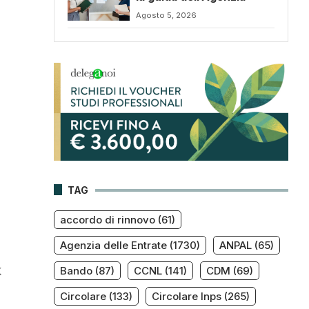
Agosto 5, 2026
TAG
accordo di rinnovo
(61)
Agenzia delle Entrate
(1730)
ANPAL
(65)
k
Bando
(87)
CCNL
(141)
CDM
(69)
Circolare
(133)
Circolare Inps
(265)