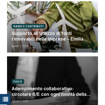
BANDI E CONTRIBUTI
Supporto all’utilizzo di fonti
rinnovabili nelle imprese – Emilia
Romagna
Agosto 7, 2026
FISCO
Adempimento collaborativo:
circolare 6/E con ogni novità della
riforma fiscale
Agosto 7, 2026