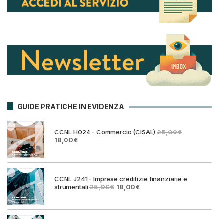
GUIDE PRATICHE IN EVIDENZA
CCNL H024 - Commercio (CISAL)
25,00
€
Il
Il
18,00
€
prezzo
prezzo
originale
attuale
era:
è:
25,00€.
18,00€.
CCNL J241 - Imprese creditizie finanziarie e
Il
Il
strumentali
25,00
€
18,00
€
prezzo
prezzo
originale
attuale
era:
è:
25,00€.
18,00€.