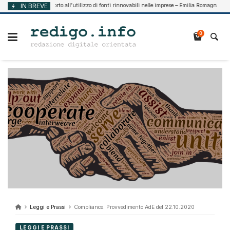
Vai
IN BREVE
Supporto all’utilizzo di fonti rinnovabili nelle imprese – Emilia Romagna
 7, 2026
Ag
al
contenuto
0
Leggi e Prassi
Compliance. Provvedimento AdE del 22.10.2020
LEGGI E PRASSI