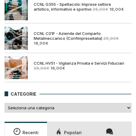
CCNL G355 - Spettacolo: Imprese settore
Il
Il
artistico, informativo e sportivo
25,00
€
18,00
€
prezzo
prezz
originale
attual
era:
è:
25,00€.
18,00€
CCNL C01F - Aziende del Comparto
Metalmeccanico (Confimpreseitalia)
25,00
€
Il
Il
18,00
€
prezzo
prezzo
originale
attuale
era:
è:
25,00€.
18,00€.
CCNL HV51 - Vigilanza Privata e Servizi Fiduciari
Il
Il
25,00
€
18,00
€
prezzo
prezzo
originale
attuale
era:
è:
25,00€.
18,00€.
CATEGORIE
Categorie
Recenti
Popolari