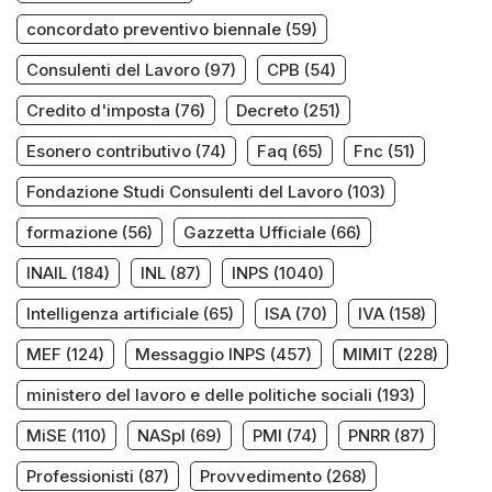
concordato preventivo biennale
(59)
Consulenti del Lavoro
(97)
CPB
(54)
Credito d'imposta
(76)
Decreto
(251)
Esonero contributivo
(74)
Faq
(65)
Fnc
(51)
Fondazione Studi Consulenti del Lavoro
(103)
formazione
(56)
Gazzetta Ufficiale
(66)
INAIL
(184)
INL
(87)
INPS
(1040)
Intelligenza artificiale
(65)
ISA
(70)
IVA
(158)
MEF
(124)
Messaggio INPS
(457)
MIMIT
(228)
ministero del lavoro e delle politiche sociali
(193)
MiSE
(110)
NASpI
(69)
PMI
(74)
PNRR
(87)
Professionisti
(87)
Provvedimento
(268)