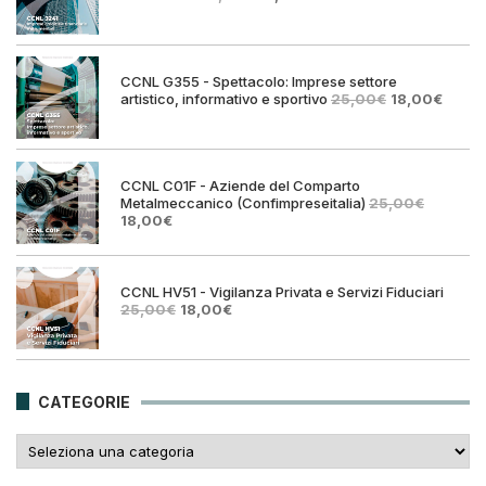
prezzo
prezzo
originale
attuale
era:
è:
25,00€.
18,00€.
CCNL G355 - Spettacolo: Imprese settore
Il
Il
artistico, informativo e sportivo
25,00
€
18,00
€
prezzo
prezz
originale
attual
era:
è:
25,00€.
18,00€
CCNL C01F - Aziende del Comparto
Metalmeccanico (Confimpreseitalia)
25,00
€
Il
Il
18,00
€
prezzo
prezzo
originale
attuale
era:
è:
25,00€.
18,00€.
CCNL HV51 - Vigilanza Privata e Servizi Fiduciari
Il
Il
25,00
€
18,00
€
prezzo
prezzo
originale
attuale
era:
è:
25,00€.
18,00€.
CATEGORIE
Categorie