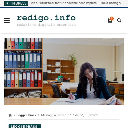
Vai
IN BREVE
Supporto all’utilizzo di fonti rinnovabili nelle imprese – Emilia Romagna
 7, 2026
Ago
al
contenuto
0
Leggi e Prassi
Messaggio INPS n. 3131 del 21/08/2020
LEGGI E PRASSI