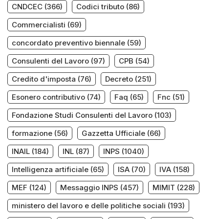
CNDCEC
(366)
Codici tributo
(86)
Commercialisti
(69)
concordato preventivo biennale
(59)
Consulenti del Lavoro
(97)
CPB
(54)
Credito d'imposta
(76)
Decreto
(251)
Esonero contributivo
(74)
Faq
(65)
Fnc
(51)
Fondazione Studi Consulenti del Lavoro
(103)
formazione
(56)
Gazzetta Ufficiale
(66)
INAIL
(184)
INL
(87)
INPS
(1040)
Intelligenza artificiale
(65)
ISA
(70)
IVA
(158)
MEF
(124)
Messaggio INPS
(457)
MIMIT
(228)
ministero del lavoro e delle politiche sociali
(193)