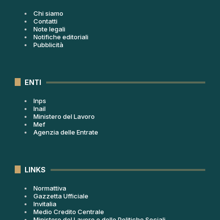
Chi siamo
Contatti
Note legali
Notifiche editoriali
Pubblicità
ENTI
Inps
Inail
Ministero del Lavoro
Mef
Agenzia delle Entrate
LINKS
Normattiva
Gazzetta Ufficiale
Invitalia
Medio Credito Centrale
Ministero del Lavoro e delle Politiche Sociali