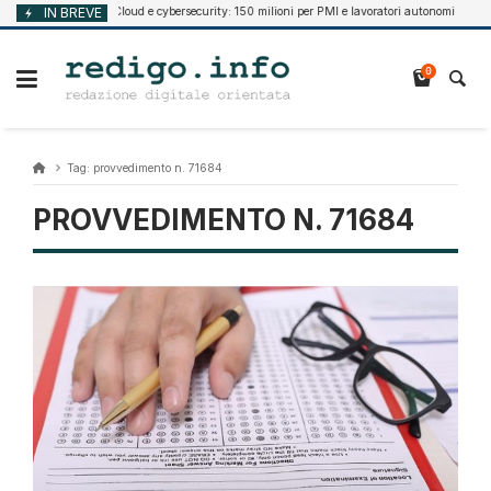
Vai
IN BREVE
Cloud e cybersecurity: 150 milioni per PMI e lavoratori autonomi
Agosto 10, 2026
A
al
contenuto
0
Tag:
provvedimento n. 71684
PROVVEDIMENTO N. 71684