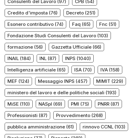
Consulenti del Lavoro
(97)
CPB
(54)
Credito d'imposta
(76)
Decreto
(251)
Esonero contributivo
(74)
Faq
(65)
Fnc
(51)
Fondazione Studi Consulenti del Lavoro
(103)
formazione
(56)
Gazzetta Ufficiale
(66)
INAIL
(184)
INL
(87)
INPS
(1040)
Intelligenza artificiale
(65)
ISA
(70)
IVA
(158)
MEF
(124)
Messaggio INPS
(457)
MIMIT
(229)
ministero del lavoro e delle politiche sociali
(193)
MiSE
(110)
NASpI
(69)
PMI
(75)
PNRR
(87)
Professionisti
(87)
Provvedimento
(268)
pubblica amministrazione
(61)
rinnovo CCNL
(103)