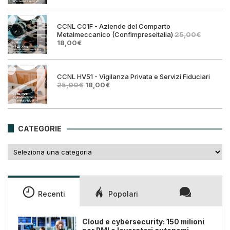
originale
attual
era:
è:
25,00€.
18,00€
CCNL C01F - Aziende del Comparto
Metalmeccanico (Confimpreseitalia)
25,00
€
Il
Il
18,00
€
prezzo
prezzo
originale
attuale
era:
è:
25,00€.
18,00€.
CCNL HV51 - Vigilanza Privata e Servizi Fiduciari
Il
Il
25,00
€
18,00
€
prezzo
prezzo
originale
attuale
era:
è:
25,00€.
18,00€.
CATEGORIE
Categorie
Recenti
Popolari
Cloud e cybersecurity: 150 milioni