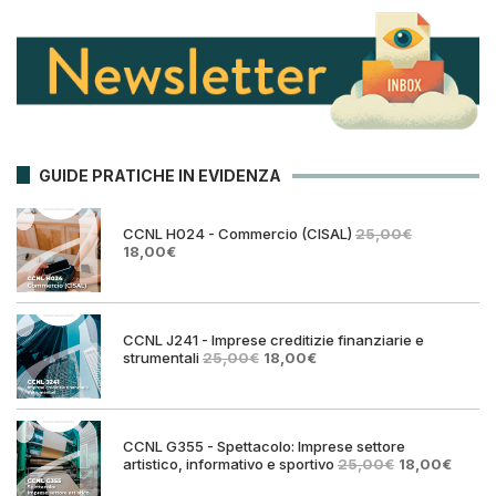
GUIDE PRATICHE IN EVIDENZA
CCNL H024 - Commercio (CISAL)
25,00
€
Il
Il
18,00
€
prezzo
prezzo
originale
attuale
era:
è:
25,00€.
18,00€.
CCNL J241 - Imprese creditizie finanziarie e
Il
Il
strumentali
25,00
€
18,00
€
prezzo
prezzo
originale
attuale
era:
è:
25,00€.
18,00€.
CCNL G355 - Spettacolo: Imprese settore
Il
Il
artistico, informativo e sportivo
25,00
€
18,00
€
prezzo
prezz