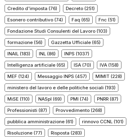
Credito d'imposta
(76)
Decreto
(251)
Esonero contributivo
(74)
Faq
(65)
Fnc
(51)
Fondazione Studi Consulenti del Lavoro
(103)
formazione
(56)
Gazzetta Ufficiale
(65)
INAIL
(183)
INL
(86)
INPS
(1037)
Intelligenza artificiale
(65)
ISA
(70)
IVA
(158)
MEF
(124)
Messaggio INPS
(457)
MIMIT
(228)
ministero del lavoro e delle politiche sociali
(193)
MiSE
(110)
NASpI
(69)
PMI
(74)
PNRR
(87)
Professionisti
(87)
Provvedimento
(268)
pubblica amministrazione
(61)
rinnovo CCNL
(101)
Risoluzione
(77)
Risposta
(283)