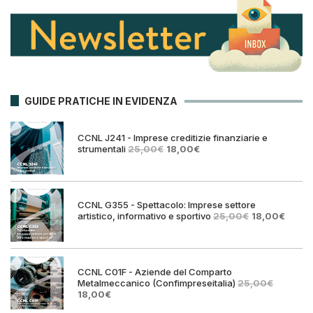
GUIDE PRATICHE IN EVIDENZA
CCNL J241 - Imprese creditizie finanziarie e
Il
Il
strumentali
25,00
€
18,00
€
prezzo
prezzo
originale
attuale
era:
è:
25,00€.
18,00€.
CCNL G355 - Spettacolo: Imprese settore
Il
Il
artistico, informativo e sportivo
25,00
€
18,00
€
prezzo
prezz
originale
attual
era:
è:
25,00€.
18,00€
CCNL C01F - Aziende del Comparto
Metalmeccanico (Confimpreseitalia)
25,00
€
Il
Il
18,00
€
prezzo
prezzo