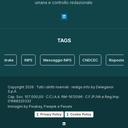
umana e controllo redazionale.
TAGS
ate
INPS
Messaggio INPS
CNDCEC
Risposta
P
Copyright 2026 · Tutti i diritti riservati · redigo.info by Deleganoi
S.p.A.
Cap. Soc. 107.000,00 · C.C.I.A.A. RM-1612096 · C.F./P.IVA e Reg.Imp.
01688220332
Immagini by Pixabay, Freepik e Pexels
Privacy Policy
Cookie Policy