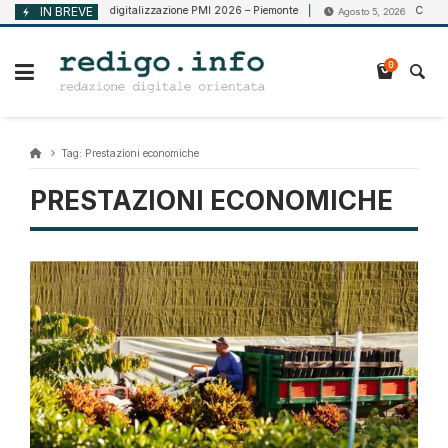
Vai
Voucher digitalizzazione PMI 2026 – Piemonte
IN BREVE
CCNL Vigilanza
 2026
Agosto 5, 2026
al
contenuto
0
Tag:
Prestazioni economiche
PRESTAZIONI ECONOMICHE