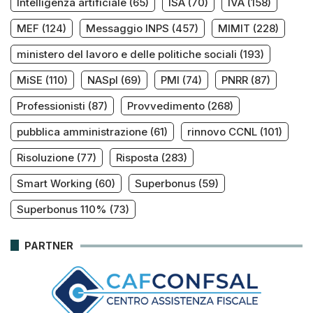
Intelligenza artificiale
(65)
ISA
(70)
IVA
(158)
MEF
(124)
Messaggio INPS
(457)
MIMIT
(228)
ministero del lavoro e delle politiche sociali
(193)
MiSE
(110)
NASpI
(69)
PMI
(74)
PNRR
(87)
Professionisti
(87)
Provvedimento
(268)
pubblica amministrazione
(61)
rinnovo CCNL
(101)
Risoluzione
(77)
Risposta
(283)
Smart Working
(60)
Superbonus
(59)
Superbonus 110%
(73)
PARTNER