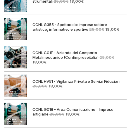
Il
Il
strumentali
25,00
€
18,00
€
prezzo
prezzo
originale
attuale
era:
è:
25,00€.
18,00€.
CCNL G355 - Spettacolo: Imprese settore
Il
Il
artistico, informativo e sportivo
25,00
€
18,00
€
prezzo
prezz
originale
attual
era:
è:
25,00€.
18,00€
CCNL C01F - Aziende del Comparto
Metalmeccanico (Confimpreseitalia)
25,00
€
Il
Il
18,00
€
prezzo
prezzo
originale
attuale
era:
è:
25,00€.
18,00€.
CCNL HV51 - Vigilanza Privata e Servizi Fiduciari
Il
Il
25,00
€
18,00
€
prezzo
prezzo
originale
attuale
era:
è:
25,00€.
18,00€.
CCNL G016 - Area Comunicazione - Imprese
Il
Il
artigiane
25,00
€
18,00
€
prezzo
prezzo
originale
attuale
era:
è: