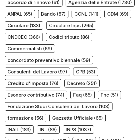
accordo di rinnovo
(61)
Agenzia delle Entrate
(1730)
ANPAL
(65)
Bando
(87)
CCNL
(141)
CDM
(69)
Circolare
(133)
Circolare Inps
(265)
CNDCEC
(366)
Codici tributo
(86)
Commercialisti
(69)
concordato preventivo biennale
(59)
Consulenti del Lavoro
(97)
CPB
(53)
Credito d'imposta
(76)
Decreto
(251)
Esonero contributivo
(74)
Faq
(65)
Fnc
(51)
Fondazione Studi Consulenti del Lavoro
(103)
formazione
(56)
Gazzetta Ufficiale
(65)
INAIL
(183)
INL
(86)
INPS
(1037)