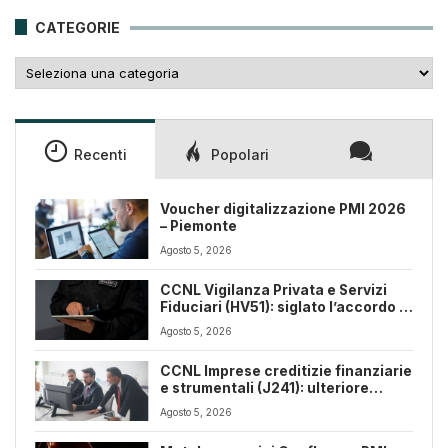
25,00€.
18,00€.
CATEGORIE
Categorie
Recenti
Popolari
Voucher digitalizzazione PMI 2026
– Piemonte
Agosto 5, 2026
CCNL Vigilanza Privata e Servizi
Fiduciari (HV51): siglato l’accordo di
rinnovo
Agosto 5, 2026
CCNL Imprese creditizie finanziarie
e strumentali (J241): ulteriore
sospensione dei termini a dicembre
Agosto 5, 2026
2026