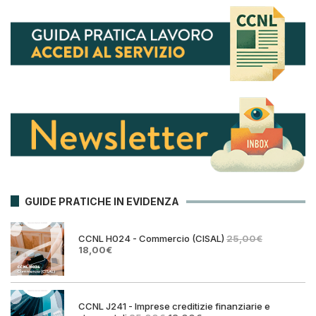
GUIDE PRATICHE IN EVIDENZA
CCNL H024 - Commercio (CISAL)
25,00
€
Il
Il
18,00
€
prezzo
prezzo
originale
attuale
era:
è:
25,00€.
18,00€.
CCNL J241 - Imprese creditizie finanziarie e