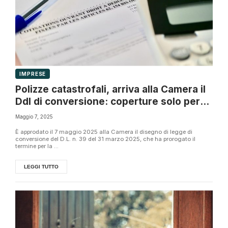
IMPRESE
Polizze catastrofali, arriva alla Camera il
Ddl di conversione: coperture solo per
immobili in regola
Maggio 7, 2025
È approdato il 7 maggio 2025 alla Camera il disegno di legge di
conversione del D.L. n. 39 del 31 marzo 2025, che ha prorogato il
termine per la ...
LEGGI TUTTO