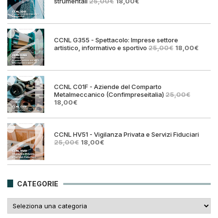
Il
Il
strumentali
25,00
€
18,00
€
prezzo
prezzo
originale
attuale
era:
è:
25,00€.
18,00€.
CCNL G355 - Spettacolo: Imprese settore
Il
Il
artistico, informativo e sportivo
25,00
€
18,00
€
prezzo
prezz
originale
attual
era:
è:
25,00€.
18,00€
CCNL C01F - Aziende del Comparto
Metalmeccanico (Confimpreseitalia)
25,00
€
Il
Il
18,00
€
prezzo
prezzo
originale
attuale
era:
è:
25,00€.
18,00€.
CCNL HV51 - Vigilanza Privata e Servizi Fiduciari
Il
Il
25,00
€
18,00
€
prezzo
prezzo
originale
attuale
era:
è:
25,00€.
18,00€.
CATEGORIE
Categorie