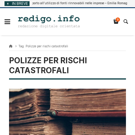
Vai
IN BREVE
Supporto all’utilizzo di fonti rinnovabili nelle imprese – Emilia Romagna
sto 7, 2026
al
contenuto
0
Tag:
Polizze per rischi catastrofali
POLIZZE PER RISCHI
CATASTROFALI