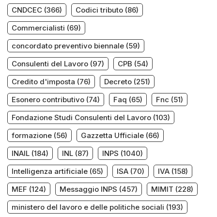
CNDCEC
(366)
Codici tributo
(86)
Commercialisti
(69)
concordato preventivo biennale
(59)
Consulenti del Lavoro
(97)
CPB
(54)
Credito d'imposta
(76)
Decreto
(251)
Esonero contributivo
(74)
Faq
(65)
Fnc
(51)
Fondazione Studi Consulenti del Lavoro
(103)
formazione
(56)
Gazzetta Ufficiale
(66)
INAIL
(184)
INL
(87)
INPS
(1040)
Intelligenza artificiale
(65)
ISA
(70)
IVA
(158)
MEF
(124)
Messaggio INPS
(457)
MIMIT
(228)
ministero del lavoro e delle politiche sociali
(193)