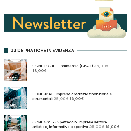
GUIDE PRATICHE IN EVIDENZA
CCNL H024 - Commercio (CISAL)
25,00
€
Il
Il
18,00
€
prezzo
prezzo
originale
attuale
era:
è:
25,00€.
18,00€.
CCNL J241 - Imprese creditizie finanziarie e
Il
Il
strumentali
25,00
€
18,00
€
prezzo
prezzo
originale
attuale
era:
è:
25,00€.
18,00€.
CCNL G355 - Spettacolo: Imprese settore
Il
Il
artistico, informativo e sportivo
25,00
€
18,00
€