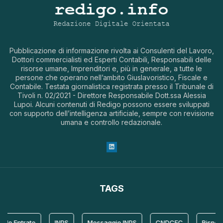
Pubblicazione di informazione rivolta ai Consulenti del Lavoro,
Dottori commercialisti ed Esperti Contabili, Responsabili delle
risorse umane, Imprenditori e, più in generale, a tutte le
persone che operano nell’ambito Giuslavoristico, Fiscale e
Contabile. Testata giornalistica registrata presso il Tribunale di
Tivoli n. 02/2021 - Direttore Responsabile Dott.ssa Alessia
Lupoi. Alcuni contenuti di Redigo possono essere sviluppati
con supporto dell’intelligenza artificiale, sempre con revisione
umana e controllo redazionale.
TAGS
le Entrate
INPS
Messaggio INPS
CNDCEC
Risposta