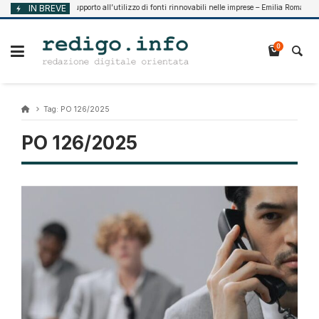
Vai
IN BREVE
Supporto all’utilizzo di fonti rinnovabili nelle imprese – Emilia Romagna
Agosto 7, 2026
al
contenuto
0
Tag:
PO 126/2025
PO 126/2025