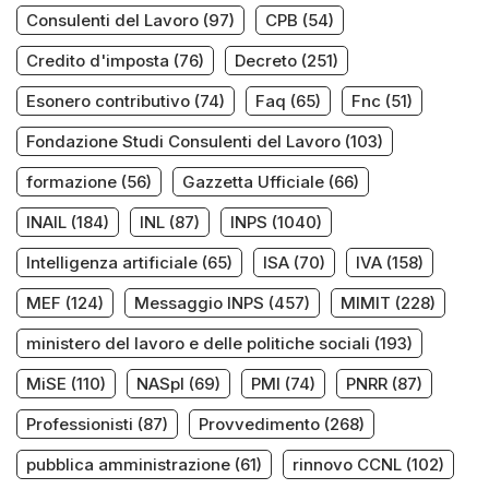
Consulenti del Lavoro
(97)
CPB
(54)
Credito d'imposta
(76)
Decreto
(251)
Esonero contributivo
(74)
Faq
(65)
Fnc
(51)
Fondazione Studi Consulenti del Lavoro
(103)
formazione
(56)
Gazzetta Ufficiale
(66)
INAIL
(184)
INL
(87)
INPS
(1040)
Intelligenza artificiale
(65)
ISA
(70)
IVA
(158)
MEF
(124)
Messaggio INPS
(457)
MIMIT
(228)
ministero del lavoro e delle politiche sociali
(193)
MiSE
(110)
NASpI
(69)
PMI
(74)
PNRR
(87)
Professionisti
(87)
Provvedimento
(268)
pubblica amministrazione
(61)
rinnovo CCNL
(102)