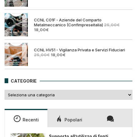
prezzo
prezz
originale
attual
era:
è:
25,00€.
18,00€
CCNL C01F - Aziende del Comparto
Metalmeccanico (Confimpreseitalia)
25,00
€
Il
Il
18,00
€
prezzo
prezzo
originale
attuale
era:
è:
25,00€.
18,00€.
CCNL HV51 - Vigilanza Privata e Servizi Fiduciari
Il
Il
25,00
€
18,00
€
prezzo
prezzo
originale
attuale
era:
è:
25,00€.
18,00€.
CATEGORIE
Categorie
Recenti
Popolari
Supporto all’utilizzo di fonti