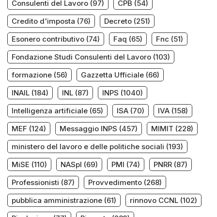
Consulenti del Lavoro
(97)
CPB
(54)
Credito d'imposta
(76)
Decreto
(251)
Esonero contributivo
(74)
Faq
(65)
Fnc
(51)
Fondazione Studi Consulenti del Lavoro
(103)
formazione
(56)
Gazzetta Ufficiale
(66)
INAIL
(184)
INL
(87)
INPS
(1040)
Intelligenza artificiale
(65)
ISA
(70)
IVA
(158)
MEF
(124)
Messaggio INPS
(457)
MIMIT
(228)
ministero del lavoro e delle politiche sociali
(193)
MiSE
(110)
NASpI
(69)
PMI
(74)
PNRR
(87)
Professionisti
(87)
Provvedimento
(268)
pubblica amministrazione
(61)
rinnovo CCNL
(102)