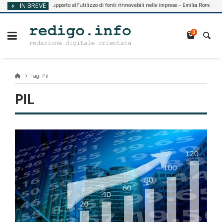
Vai
IN BREVE
Supporto all’utilizzo di fonti rinnovabili nelle imprese – Emilia Romagna
Agosto 7, 2026
al
contenuto
0
Tag:
Pil
PIL