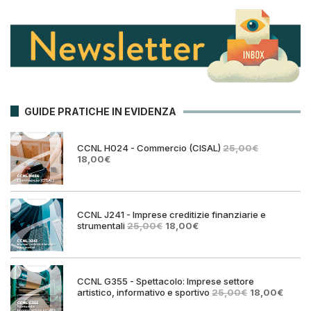
GUIDE PRATICHE IN EVIDENZA
CCNL H024 - Commercio (CISAL)
25,00
€
Il
Il
18,00
€
prezzo
prezzo
originale
attuale
era:
è:
25,00€.
18,00€.
CCNL J241 - Imprese creditizie finanziarie e
Il
Il
strumentali
25,00
€
18,00
€
prezzo
prezzo
originale
attuale
era:
è:
25,00€.
18,00€.
CCNL G355 - Spettacolo: Imprese settore
Il
Il
artistico, informativo e sportivo
25,00
€
18,00
€
prezzo
prezz