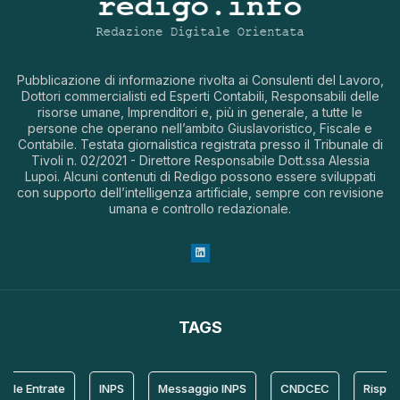
Pubblicazione di informazione rivolta ai Consulenti del Lavoro,
Dottori commercialisti ed Esperti Contabili, Responsabili delle
risorse umane, Imprenditori e, più in generale, a tutte le
persone che operano nell’ambito Giuslavoristico, Fiscale e
Contabile. Testata giornalistica registrata presso il Tribunale di
Tivoli n. 02/2021 - Direttore Responsabile Dott.ssa Alessia
Lupoi. Alcuni contenuti di Redigo possono essere sviluppati
con supporto dell’intelligenza artificiale, sempre con revisione
umana e controllo redazionale.
TAGS
le Entrate
INPS
Messaggio INPS
CNDCEC
Risposta