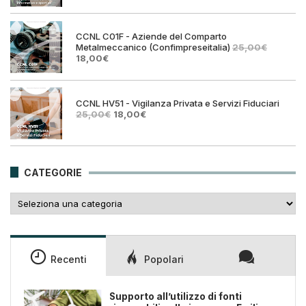
originale
attual
era:
è:
25,00€.
18,00€
CCNL C01F - Aziende del Comparto
Metalmeccanico (Confimpreseitalia)
25,00
€
Il
Il
18,00
€
prezzo
prezzo
originale
attuale
era:
è:
25,00€.
18,00€.
CCNL HV51 - Vigilanza Privata e Servizi Fiduciari
Il
Il
25,00
€
18,00
€
prezzo
prezzo
originale
attuale
era:
è:
25,00€.
18,00€.
CATEGORIE
Categorie
Recenti
Popolari
Supporto all’utilizzo di fonti