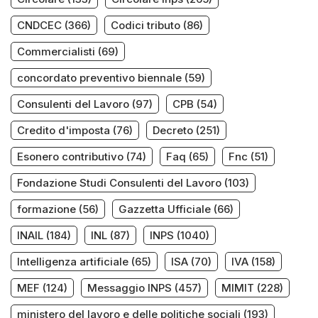
CNDCEC
(366)
Codici tributo
(86)
Commercialisti
(69)
concordato preventivo biennale
(59)
Consulenti del Lavoro
(97)
CPB
(54)
Credito d'imposta
(76)
Decreto
(251)
Esonero contributivo
(74)
Faq
(65)
Fnc
(51)
Fondazione Studi Consulenti del Lavoro
(103)
formazione
(56)
Gazzetta Ufficiale
(66)
INAIL
(184)
INL
(87)
INPS
(1040)
Intelligenza artificiale
(65)
ISA
(70)
IVA
(158)
MEF
(124)
Messaggio INPS
(457)
MIMIT
(228)
ministero del lavoro e delle politiche sociali
(193)