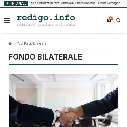
Vai
IN BREVE
Supporto all’utilizzo di fonti rinnovabili nelle imprese – Emilia Romagna
 7, 2026
Ag
al
contenuto
0
Tag:
Fondo bilaterale
FONDO BILATERALE