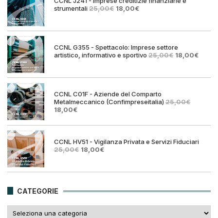
CCNL J241 - Imprese creditizie finanziarie e
Il
Il
strumentali
25,00
€
18,00
€
prezzo
prezzo
originale
attuale
era:
è:
25,00€.
18,00€.
CCNL G355 - Spettacolo: Imprese settore
Il
Il
artistico, informativo e sportivo
25,00
€
18,00
€
prezzo
prezz
originale
attual
era:
è:
25,00€.
18,00€
CCNL C01F - Aziende del Comparto
Metalmeccanico (Confimpreseitalia)
25,00
€
Il
Il
18,00
€
prezzo
prezzo
originale
attuale
era:
è:
25,00€.
18,00€.
CCNL HV51 - Vigilanza Privata e Servizi Fiduciari
Il
Il
25,00
€
18,00
€
prezzo
prezzo
originale
attuale
era:
è:
25,00€.
18,00€.
CATEGORIE
Categorie