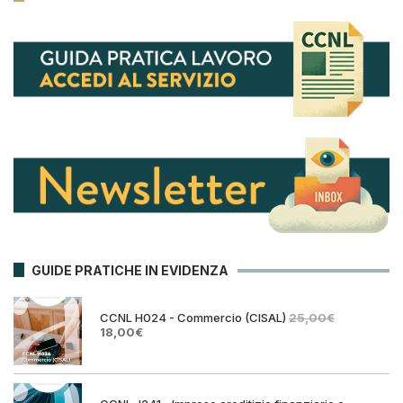
GUIDE PRATICHE IN EVIDENZA
CCNL H024 - Commercio (CISAL)
25,00
€
Il
Il
18,00
€
prezzo
prezzo
originale
attuale
era:
è:
25,00€.
18,00€.