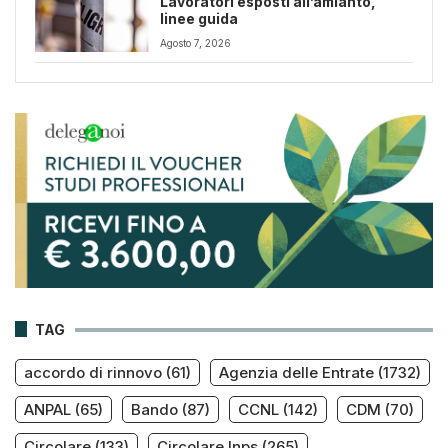
Lavoratori esposti all’amianto,
linee guida
Agosto 7, 2026
TAG
accordo di rinnovo
(61)
Agenzia delle Entrate
(1732)
ANPAL
(65)
Bando
(87)
CCNL
(142)
CDM
(70)
Circolare
(133)
Circolare Inps
(265)