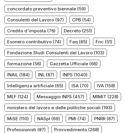
concordato preventivo biennale
(59)
Consulenti del Lavoro
(97)
CPB
(54)
Credito d'imposta
(76)
Decreto
(251)
Esonero contributivo
(74)
Faq
(65)
Fnc
(51)
Fondazione Studi Consulenti del Lavoro
(103)
formazione
(56)
Gazzetta Ufficiale
(66)
INAIL
(184)
INL
(87)
INPS
(1040)
Intelligenza artificiale
(65)
ISA
(70)
IVA
(158)
MEF
(124)
Messaggio INPS
(457)
MIMIT
(228)
ministero del lavoro e delle politiche sociali
(193)
MiSE
(110)
NASpI
(69)
PMI
(74)
PNRR
(87)
Professionisti
(87)
Provvedimento
(268)