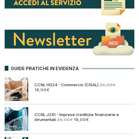
GUIDE PRATICHE IN EVIDENZA
CCNL H024 - Commercio (CISAL)
25,00
€
Il
Il
18,00
€
prezzo
prezzo
originale
attuale
era:
è:
25,00€.
18,00€.
CCNL J241 - Imprese creditizie finanziarie e
Il
Il
strumentali
25,00
€
18,00
€
prezzo
prezzo
originale
attuale
era:
è: