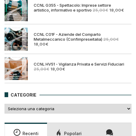
25,00€.
18,00€.
CCNL G355 - Spettacolo: Imprese settore
Il
Il
artistico, informativo e sportivo
25,00
€
18,00
€
prezzo
prezz
originale
attual
era:
è:
25,00€.
18,00€
CCNL C01F - Aziende del Comparto
Metalmeccanico (Confimpreseitalia)
25,00
€
Il
Il
18,00
€
prezzo
prezzo
originale
attuale
era:
è:
25,00€.
18,00€.
CCNL HV51 - Vigilanza Privata e Servizi Fiduciari
Il
Il
25,00
€
18,00
€
prezzo
prezzo
originale
attuale
era:
è:
25,00€.
18,00€.
CATEGORIE
Categorie
Recenti
Popolari