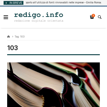
Vai
IN BREVE
Supporto all’utilizzo di fonti rinnovabili nelle imprese – Emilia Romagna
gosto 7, 2026
al
contenuto
0
Tag:
103
103