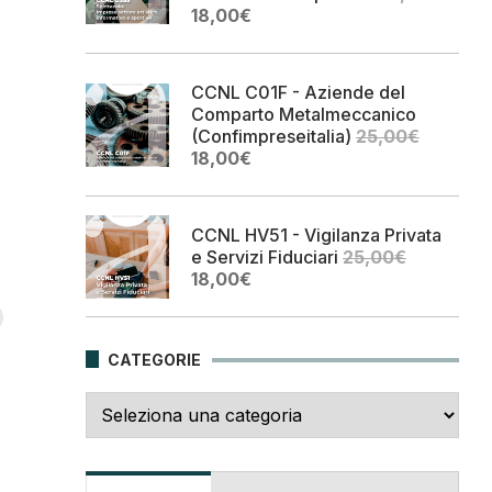
Il
Il
18,00
€
prezzo
prezzo
originale
attuale
era:
è:
CCNL C01F - Aziende del
25,00€.
18,00€.
Comparto Metalmeccanico
(Confimpreseitalia)
25,00
€
Il
Il
18,00
€
prezzo
prezzo
originale
attuale
era:
è:
CCNL HV51 - Vigilanza Privata
25,00€.
18,00€.
e Servizi Fiduciari
25,00
€
Il
Il
18,00
€
prezzo
prezzo
originale
attuale
era:
è:
CATEGORIE
25,00€.
18,00€.
Categorie