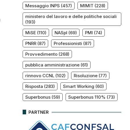
Messaggio INPS
(457)
MIMIT
(228)
ministero del lavoro e delle politiche sociali
a
(193)
MiSE
(110)
NASpI
(69)
PMI
(74)
PNRR
(87)
Professionisti
(87)
Provvedimento
(268)
pubblica amministrazione
(61)
i
rinnovo CCNL
(102)
Risoluzione
(77)
Risposta
(283)
Smart Working
(60)
Superbonus
(59)
Superbonus 110%
(73)
PARTNER