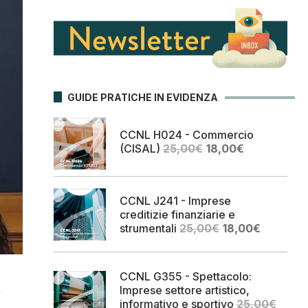
GUIDE PRATICHE IN EVIDENZA
CCNL H024 - Commercio
Il
Il
(CISAL)
25,00
€
18,00
€
prezzo
prezzo
originale
attuale
era:
è:
CCNL J241 - Imprese
25,00€.
18,00€.
creditizie finanziarie e
Il
Il
strumentali
25,00
€
18,00
€
prezzo
prezzo
originale
attuale
era:
è:
CCNL G355 - Spettacolo:
25,00€.
18,00€.
Imprese settore artistico,
informativo e sportivo
25,00
€