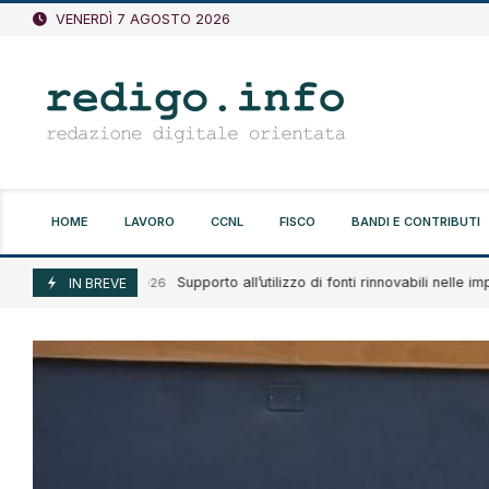
Vai
VENERDÌ 7 AGOSTO 2026
al
contenuto
HOME
LAVORO
CCNL
FISCO
BANDI E CONTRIBUTI
Supporto all’utilizzo di fonti rinnovabili nelle imprese
Agosto 7, 2026
IN BREVE