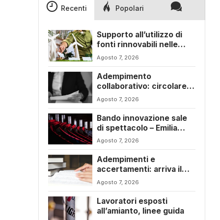
Recenti
Popolari
Supporto all’utilizzo di
fonti rinnovabili nelle
imprese – Emilia Romagna
Agosto 7, 2026
l
Adempimento
collaborativo: circolare
6/E con ogni novità della
Agosto 7, 2026
riforma fiscale
Bando innovazione sale
di spettacolo – Emilia
Romagna
Agosto 7, 2026
Adempimenti e
accertamenti: arriva il
nuovo Testo Unico
Agosto 7, 2026
fiscale
Lavoratori esposti
all’amianto, linee guida