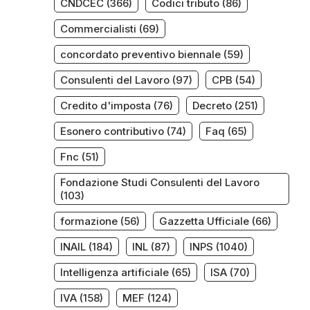
CNDCEC
(366)
Codici tributo
(86)
Commercialisti
(69)
concordato preventivo biennale
(59)
Consulenti del Lavoro
(97)
CPB
(54)
Credito d'imposta
(76)
Decreto
(251)
Esonero contributivo
(74)
Faq
(65)
Fnc
(51)
Fondazione Studi Consulenti del Lavoro
(103)
formazione
(56)
Gazzetta Ufficiale
(66)
INAIL
(184)
INL
(87)
INPS
(1040)
Intelligenza artificiale
(65)
ISA
(70)
IVA
(158)
MEF
(124)