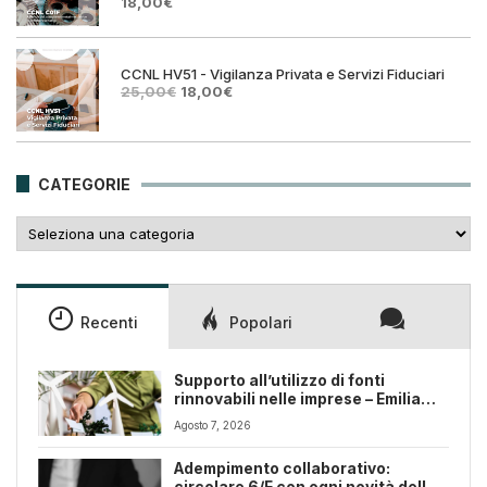
Il
Il
18,00
€
prezzo
prezzo
originale
attuale
era:
è:
25,00€.
18,00€.
CCNL HV51 - Vigilanza Privata e Servizi Fiduciari
Il
Il
25,00
€
18,00
€
prezzo
prezzo
originale
attuale
era:
è:
25,00€.
18,00€.
CATEGORIE
Categorie
Recenti
Popolari
Supporto all’utilizzo di fonti
rinnovabili nelle imprese – Emilia
Romagna
Agosto 7, 2026
Adempimento collaborativo:
circolare 6/E con ogni novità della