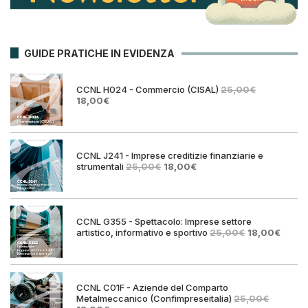
GUIDE PRATICHE IN EVIDENZA
CCNL H024 - Commercio (CISAL)
25,00
€
Il
Il
18,00
€
prezzo
prezzo
originale
attuale
era:
è:
25,00€.
18,00€.
CCNL J241 - Imprese creditizie finanziarie e
Il
Il
strumentali
25,00
€
18,00
€
prezzo
prezzo
originale
attuale
era:
è:
25,00€.
18,00€.
CCNL G355 - Spettacolo: Imprese settore
Il
Il
artistico, informativo e sportivo
25,00
€
18,00
€
prezzo
prezz
originale
attual
era:
è:
25,00€.
18,00€
CCNL C01F - Aziende del Comparto
Metalmeccanico (Confimpreseitalia)
25,00
€