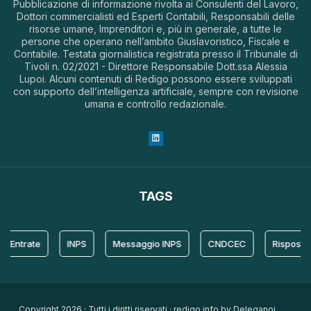
Pubblicazione di informazione rivolta ai Consulenti del Lavoro,
Dottori commercialisti ed Esperti Contabili, Responsabili delle
risorse umane, Imprenditori e, più in generale, a tutte le
persone che operano nell’ambito Giuslavoristico, Fiscale e
Contabile. Testata giornalistica registrata presso il Tribunale di
Tivoli n. 02/2021 - Direttore Responsabile Dott.ssa Alessia
Lupoi. Alcuni contenuti di Redigo possono essere sviluppati
con supporto dell’intelligenza artificiale, sempre con revisione
umana e controllo redazionale.
TAGS
trate
INPS
Messaggio INPS
CNDCEC
Risposta
Copyright 2026 · Tutti i diritti riservati · redigo.info by Deleganoi