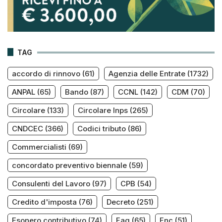
TAG
accordo di rinnovo
(61)
Agenzia delle Entrate
(1732)
ANPAL
(65)
Bando
(87)
CCNL
(142)
CDM
(70)
Circolare
(133)
Circolare Inps
(265)
CNDCEC
(366)
Codici tributo
(86)
Commercialisti
(69)
concordato preventivo biennale
(59)
Consulenti del Lavoro
(97)
CPB
(54)
Credito d'imposta
(76)
Decreto
(251)
Esonero contributivo
(74)
Faq
(65)
Fnc
(51)