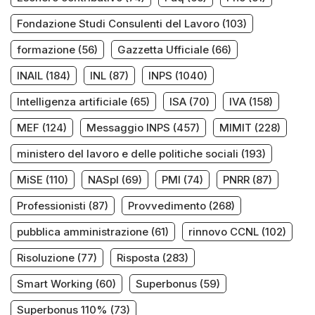
Fondazione Studi Consulenti del Lavoro
(103)
formazione
(56)
Gazzetta Ufficiale
(66)
INAIL
(184)
INL
(87)
INPS
(1040)
Intelligenza artificiale
(65)
ISA
(70)
IVA
(158)
MEF
(124)
Messaggio INPS
(457)
MIMIT
(228)
ministero del lavoro e delle politiche sociali
(193)
MiSE
(110)
NASpI
(69)
PMI
(74)
PNRR
(87)
Professionisti
(87)
Provvedimento
(268)
pubblica amministrazione
(61)
rinnovo CCNL
(102)
Risoluzione
(77)
Risposta
(283)
Smart Working
(60)
Superbonus
(59)
Superbonus 110%
(73)