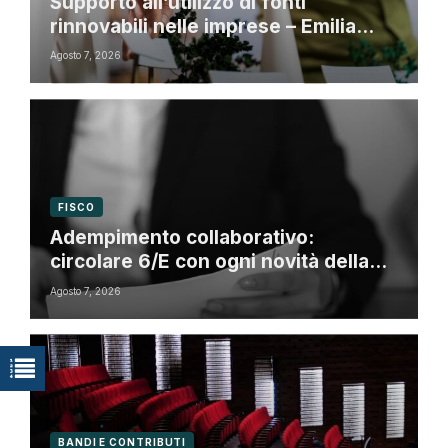
Supporto all’utilizzo di fonti
rinnovabili nelle imprese – Emilia
Romagna
Agosto 7, 2026
FISCO
Adempimento collaborativo:
circolare 6/E con ogni novità della
riforma fiscale
Agosto 7, 2026
BANDI E CONTRIBUTI