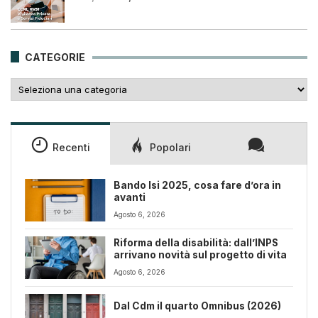
prezzo
prezzo
originale
attuale
era:
è:
25,00€.
18,00€.
CATEGORIE
Categorie
Recenti
Popolari
Bando Isi 2025, cosa fare d’ora in
avanti
Agosto 6, 2026
Riforma della disabilità: dall’INPS
arrivano novità sul progetto di vita
Agosto 6, 2026
Dal Cdm il quarto Omnibus (2026)