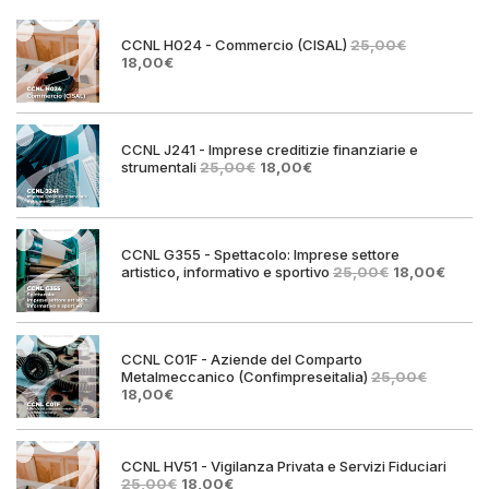
CCNL H024 - Commercio (CISAL)
25,00
€
Il
Il
18,00
€
prezzo
prezzo
originale
attuale
era:
è:
25,00€.
18,00€.
CCNL J241 - Imprese creditizie finanziarie e
Il
Il
strumentali
25,00
€
18,00
€
prezzo
prezzo
originale
attuale
era:
è:
25,00€.
18,00€.
CCNL G355 - Spettacolo: Imprese settore
Il
Il
artistico, informativo e sportivo
25,00
€
18,00
€
prezzo
prezz
originale
attual
era:
è:
25,00€.
18,00€
CCNL C01F - Aziende del Comparto
Metalmeccanico (Confimpreseitalia)
25,00
€
Il
Il
18,00
€
prezzo
prezzo
originale
attuale
era:
è:
25,00€.
18,00€.
CCNL HV51 - Vigilanza Privata e Servizi Fiduciari
Il
Il
25,00
€
18,00
€