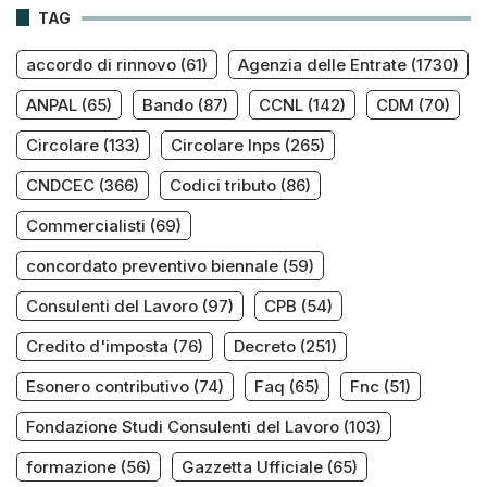
TAG
accordo di rinnovo
(61)
Agenzia delle Entrate
(1730)
ANPAL
(65)
Bando
(87)
CCNL
(142)
CDM
(70)
Circolare
(133)
Circolare Inps
(265)
CNDCEC
(366)
Codici tributo
(86)
Commercialisti
(69)
concordato preventivo biennale
(59)
Consulenti del Lavoro
(97)
CPB
(54)
Credito d'imposta
(76)
Decreto
(251)
Esonero contributivo
(74)
Faq
(65)
Fnc
(51)
Fondazione Studi Consulenti del Lavoro
(103)
formazione
(56)
Gazzetta Ufficiale
(65)