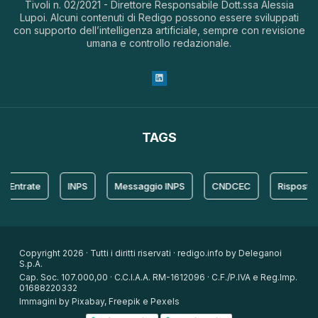
Tivoli n. 02/2021 - Direttore Responsabile Dott.ssa Alessia
Lupoi. Alcuni contenuti di Redigo possono essere sviluppati
con supporto dell’intelligenza artificiale, sempre con revisione
umana e controllo redazionale.
TAGS
trate
INPS
Messaggio INPS
CNDCEC
Risposta
Copyright 2026 · Tutti i diritti riservati · redigo.info by Deleganoi
S.p.A.
Cap. Soc. 107.000,00 · C.C.I.A.A. RM-1612096 · C.F./P.IVA e Reg.Imp.
01688220332
Immagini by Pixabay, Freepik e Pexels