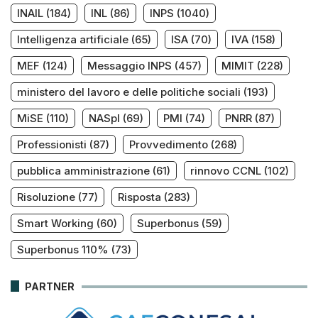
INAIL
(184)
INL
(86)
INPS
(1040)
Intelligenza artificiale
(65)
ISA
(70)
IVA
(158)
MEF
(124)
Messaggio INPS
(457)
MIMIT
(228)
ministero del lavoro e delle politiche sociali
(193)
MiSE
(110)
NASpI
(69)
PMI
(74)
PNRR
(87)
Professionisti
(87)
Provvedimento
(268)
pubblica amministrazione
(61)
rinnovo CCNL
(102)
Risoluzione
(77)
Risposta
(283)
Smart Working
(60)
Superbonus
(59)
Superbonus 110%
(73)
PARTNER