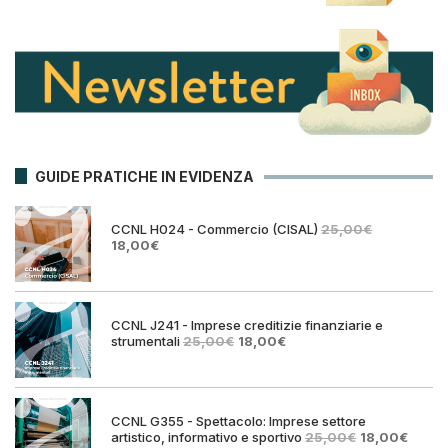
GUIDE PRATICHE IN EVIDENZA
CCNL H024 - Commercio (CISAL)
25,00
€
Il
Il
18,00
€
prezzo
prezzo
originale
attuale
era:
è:
25,00€.
18,00€.
CCNL J241 - Imprese creditizie finanziarie e
Il
Il
strumentali
25,00
€
18,00
€
prezzo
prezzo
originale
attuale
era:
è:
25,00€.
18,00€.
CCNL G355 - Spettacolo: Imprese settore
Il
Il
artistico, informativo e sportivo
25,00
€
18,00
€