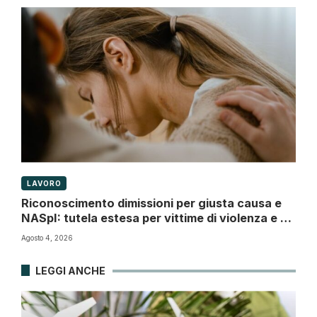
LAVORO
Riconoscimento dimissioni per giusta causa e
NASpI: tutela estesa per vittime di violenza e di
atti persecutori
Agosto 4, 2026
LEGGI ANCHE