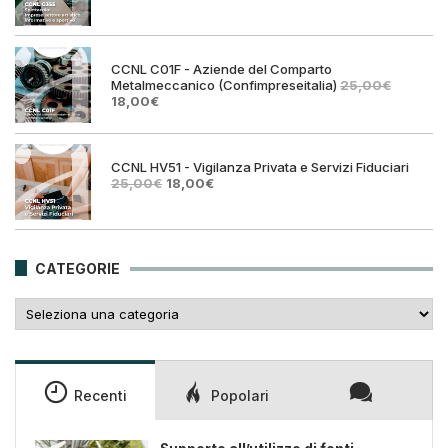
prezzo
prezz
originale
attual
era:
è:
25,00€.
18,00€
CCNL C01F - Aziende del Comparto
Metalmeccanico (Confimpreseitalia)
25,00
€
Il
Il
18,00
€
prezzo
prezzo
originale
attuale
era:
è:
25,00€.
18,00€.
CCNL HV51 - Vigilanza Privata e Servizi Fiduciari
Il
Il
25,00
€
18,00
€
prezzo
prezzo
originale
attuale
era:
è:
25,00€.
18,00€.
CATEGORIE
Categorie
Recenti
Popolari