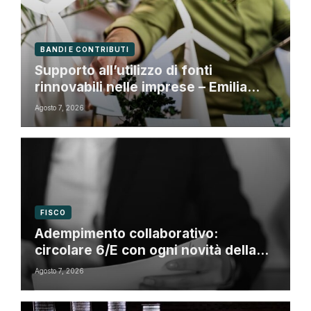
BANDI E CONTRIBUTI
Supporto all’utilizzo di fonti
rinnovabili nelle imprese – Emilia
Romagna
Agosto 7, 2026
FISCO
Adempimento collaborativo:
circolare 6/E con ogni novità della
riforma fiscale
Agosto 7, 2026