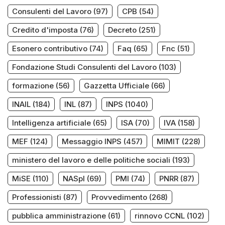
Consulenti del Lavoro
(97)
CPB
(54)
Credito d'imposta
(76)
Decreto
(251)
Esonero contributivo
(74)
Faq
(65)
Fnc
(51)
Fondazione Studi Consulenti del Lavoro
(103)
formazione
(56)
Gazzetta Ufficiale
(66)
INAIL
(184)
INL
(87)
INPS
(1040)
Intelligenza artificiale
(65)
ISA
(70)
IVA
(158)
MEF
(124)
Messaggio INPS
(457)
MIMIT
(228)
ministero del lavoro e delle politiche sociali
(193)
MiSE
(110)
NASpI
(69)
PMI
(74)
PNRR
(87)
Professionisti
(87)
Provvedimento
(268)
pubblica amministrazione
(61)
rinnovo CCNL
(102)