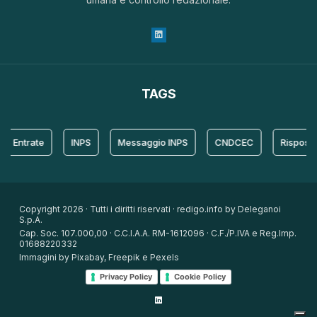
TAGS
ntrate
INPS
Messaggio INPS
CNDCEC
Risposta
Copyright 2026 · Tutti i diritti riservati · redigo.info by Deleganoi
S.p.A.
Cap. Soc. 107.000,00 · C.C.I.A.A. RM-1612096 · C.F./P.IVA e Reg.Imp.
01688220332
Immagini by Pixabay, Freepik e Pexels
Privacy Policy
Cookie Policy