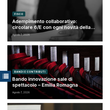
FISCO
Adempimento collaborativo:
circolare 6/E con ogni novità della
riforma fiscale
Agosto 7, 2026
BANDI E CONTRIBUTI
Bando innovazione sale di
spettacolo – Emilia Romagna
Agosto 7, 2026