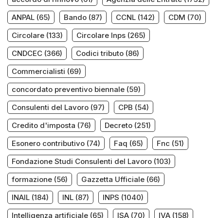
ANPAL
(65)
Bando
(87)
CCNL
(142)
CDM
(70)
Circolare
(133)
Circolare Inps
(265)
CNDCEC
(366)
Codici tributo
(86)
Commercialisti
(69)
concordato preventivo biennale
(59)
Consulenti del Lavoro
(97)
CPB
(54)
Credito d'imposta
(76)
Decreto
(251)
Esonero contributivo
(74)
Faq
(65)
Fnc
(51)
Fondazione Studi Consulenti del Lavoro
(103)
formazione
(56)
Gazzetta Ufficiale
(66)
INAIL
(184)
INL
(87)
INPS
(1040)
Intelligenza artificiale
(65)
ISA
(70)
IVA
(158)