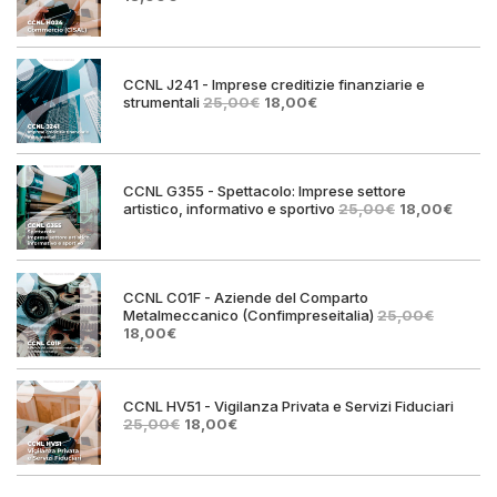
prezzo
prezzo
originale
attuale
era:
è:
25,00€.
18,00€.
CCNL J241 - Imprese creditizie finanziarie e
Il
Il
strumentali
25,00
€
18,00
€
prezzo
prezzo
originale
attuale
era:
è:
25,00€.
18,00€.
CCNL G355 - Spettacolo: Imprese settore
Il
Il
artistico, informativo e sportivo
25,00
€
18,00
€
prezzo
prezz
originale
attual
era:
è:
25,00€.
18,00€
CCNL C01F - Aziende del Comparto
Metalmeccanico (Confimpreseitalia)
25,00
€
Il
Il
18,00
€
prezzo
prezzo
originale
attuale
era:
è:
25,00€.
18,00€.
CCNL HV51 - Vigilanza Privata e Servizi Fiduciari
Il
Il
25,00
€
18,00
€
prezzo
prezzo
originale
attuale
era:
è:
25,00€.
18,00€.