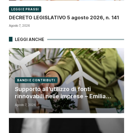
LEGGI E PRASSI
DECRETO LEGISLATIVO 5 agosto 2026, n. 141
Agosto 7, 2026
LEGGI ANCHE
BANDI E CONTRIBUTI
Supporto all’utilizzo di fonti
rinnovabili nelle imprese – Emilia
Romagna
Agosto 7, 2026