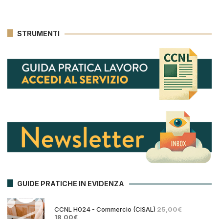
STRUMENTI
GUIDE PRATICHE IN EVIDENZA
CCNL H024 - Commercio (CISAL)
25,00
€
Il
Il
18,00
€