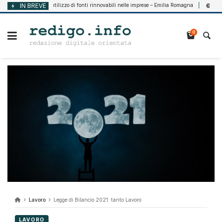
Vai
Supporto all’utilizzo di fonti rinnovabili nelle imprese – Emilia Romagna
IN BREVE
Agosto 7, 20
al
contenuto
0
Lavoro
Legge di Bilancio 2021: tanto Lavoro
LAVORO