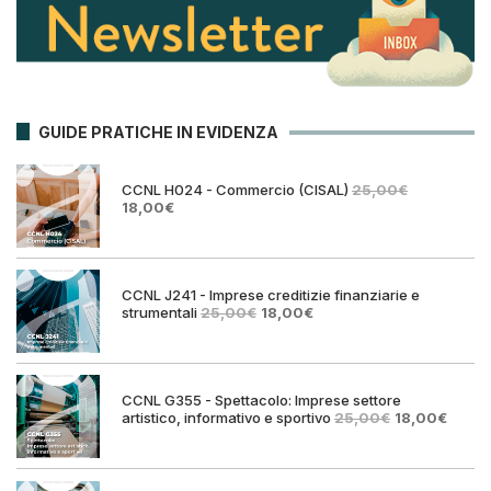
GUIDE PRATICHE IN EVIDENZA
CCNL H024 - Commercio (CISAL)
25,00
€
Il
Il
18,00
€
prezzo
prezzo
originale
attuale
era:
è:
25,00€.
18,00€.
CCNL J241 - Imprese creditizie finanziarie e
Il
Il
strumentali
25,00
€
18,00
€
prezzo
prezzo
originale
attuale
era:
è:
25,00€.
18,00€.
CCNL G355 - Spettacolo: Imprese settore
Il
Il
artistico, informativo e sportivo
25,00
€
18,00
€
prezzo
prezz
originale
attual
era:
è:
25,00€.
18,00€