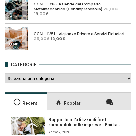
CCNL C01F - Aziende del Comparto
Metalmeccanico (Confimpreseitalia)
25,00
€
Il
Il
18,00
€
prezzo
prezzo
originale
attuale
era:
è:
25,00€.
18,00€.
CCNL HV51 - Vigilanza Privata e Servizi Fiduciari
Il
Il
25,00
€
18,00
€
prezzo
prezzo
originale
attuale
era:
è:
25,00€.
18,00€.
CATEGORIE
Categorie
Recenti
Popolari
Supporto all’utilizzo di fonti
rinnovabili nelle imprese – Emilia
Romagna
Agosto 7, 2026