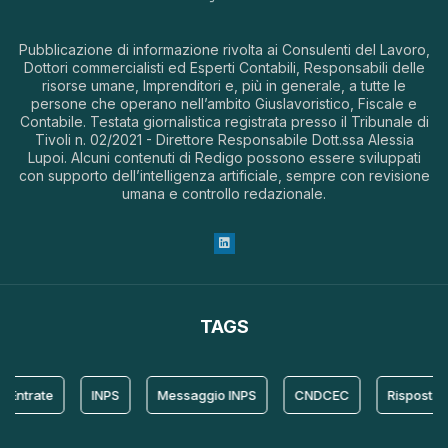
Pubblicazione di informazione rivolta ai Consulenti del Lavoro,
Dottori commercialisti ed Esperti Contabili, Responsabili delle
risorse umane, Imprenditori e, più in generale, a tutte le
persone che operano nell’ambito Giuslavoristico, Fiscale e
Contabile. Testata giornalistica registrata presso il Tribunale di
Tivoli n. 02/2021 - Direttore Responsabile Dott.ssa Alessia
Lupoi. Alcuni contenuti di Redigo possono essere sviluppati
con supporto dell’intelligenza artificiale, sempre con revisione
umana e controllo redazionale.
TAGS
rate
INPS
Messaggio INPS
CNDCEC
Risposta