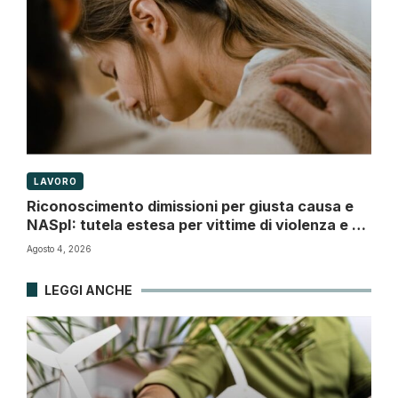
LAVORO
Riconoscimento dimissioni per giusta causa e
NASpI: tutela estesa per vittime di violenza e di
atti persecutori
Agosto 4, 2026
LEGGI ANCHE