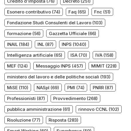
Credito d'imposta
(76)
Decreto
(251)
Esonero contributivo
(74)
Faq
(65)
Fnc
(51)
Fondazione Studi Consulenti del Lavoro
(103)
formazione
(56)
Gazzetta Ufficiale
(66)
INAIL
(184)
INL
(87)
INPS
(1040)
Intelligenza artificiale
(65)
ISA
(70)
IVA
(158)
MEF
(124)
Messaggio INPS
(457)
MIMIT
(228)
ministero del lavoro e delle politiche sociali
(193)
MiSE
(110)
NASpI
(69)
PMI
(74)
PNRR
(87)
Professionisti
(87)
Provvedimento
(268)
pubblica amministrazione
(61)
rinnovo CCNL
(102)
Risoluzione
(77)
Risposta
(283)
Smart Working
(60)
Superbonus
(59)