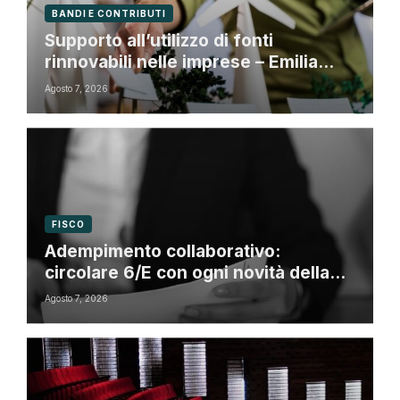
BANDI E CONTRIBUTI
Supporto all’utilizzo di fonti
rinnovabili nelle imprese – Emilia
Romagna
Agosto 7, 2026
FISCO
Adempimento collaborativo:
circolare 6/E con ogni novità della
riforma fiscale
Agosto 7, 2026