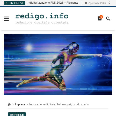
Vai
Voucher digitalizzazione PMI 2026 – Piemonte
IN BREVE
CCNL Vigilanza
 2026
Agosto 5, 2026
al
contenuto
0
Imprese
Innovazione digitale. Poli europei, bando aperto
IMPRESE