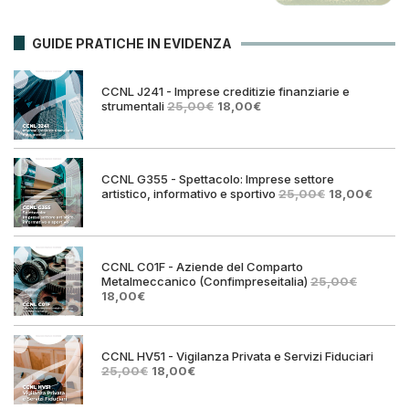
GUIDE PRATICHE IN EVIDENZA
CCNL J241 - Imprese creditizie finanziarie e
Il
Il
strumentali
25,00
€
18,00
€
prezzo
prezzo
originale
attuale
era:
è:
25,00€.
18,00€.
CCNL G355 - Spettacolo: Imprese settore
Il
Il
artistico, informativo e sportivo
25,00
€
18,00
€
prezzo
prezz
originale
attual
era:
è:
25,00€.
18,00€
CCNL C01F - Aziende del Comparto
Metalmeccanico (Confimpreseitalia)
25,00
€
Il
Il
18,00
€
prezzo
prezzo
originale
attuale
era:
è:
25,00€.
18,00€.
CCNL HV51 - Vigilanza Privata e Servizi Fiduciari
Il
Il
25,00
€
18,00
€
prezzo
prezzo
originale
attuale