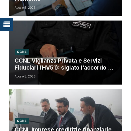
Agosto 5, 2026
CCNL
CCNL Vigilanza Privata e Servizi
Fiduciari (HV51): siglato l’accordo di
rinnovo
Agosto 5, 2026
CCNL
CCNL Imprese creditizie finanziarie