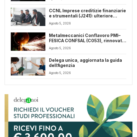
CCNL Imprese creditizie finanziarie
e strumentali (J241): ulteriore
sospensione dei termini a dicembre
Agosto 5, 2026
2026
Metalmeccanici Conflavoro PMI–
FESICA CONFSAL (C053), rinnovato
il CCNL 2026-2029: rafforzate
Agosto 5, 2026
tutele e flessibilità organizzativa
Delega unica, aggiornata la guida
dell’Agenzia
Agosto 5, 2026