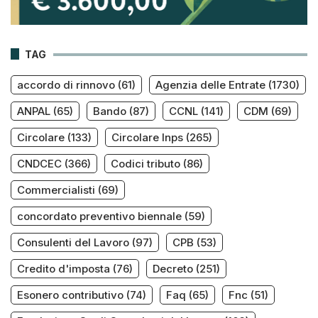
TAG
accordo di rinnovo
(61)
Agenzia delle Entrate
(1730)
ANPAL
(65)
Bando
(87)
CCNL
(141)
CDM
(69)
Circolare
(133)
Circolare Inps
(265)
CNDCEC
(366)
Codici tributo
(86)
Commercialisti
(69)
concordato preventivo biennale
(59)
Consulenti del Lavoro
(97)
CPB
(53)
Credito d'imposta
(76)
Decreto
(251)
Esonero contributivo
(74)
Faq
(65)
Fnc
(51)