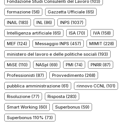
Fondazione Studi Consulenti del Lavoro
(103)
formazione
(56)
Gazzetta Ufficiale
(65)
INAIL
(183)
INL
(86)
INPS
(1037)
Intelligenza artificiale
(65)
ISA
(70)
IVA
(158)
MEF
(124)
Messaggio INPS
(457)
MIMIT
(228)
ministero del lavoro e delle politiche sociali
(193)
MiSE
(110)
NASpI
(69)
PMI
(74)
PNRR
(87)
Professionisti
(87)
Provvedimento
(268)
pubblica amministrazione
(61)
rinnovo CCNL
(101)
Risoluzione
(77)
Risposta
(283)
Smart Working
(60)
Superbonus
(59)
Superbonus 110%
(73)