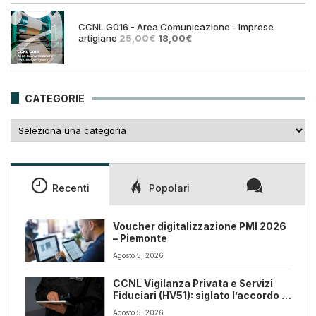
era:
è:
25,00€.
18,00€.
CCNL G016 - Area Comunicazione - Imprese
Il
Il
artigiane
25,00
€
18,00
€
prezzo
prezzo
originale
attuale
era:
è:
25,00€.
18,00€.
CATEGORIE
Categorie
Recenti
Popolari
Voucher digitalizzazione PMI 2026
– Piemonte
Agosto 5, 2026
CCNL Vigilanza Privata e Servizi
Fiduciari (HV51): siglato l’accordo di
rinnovo
Agosto 5, 2026