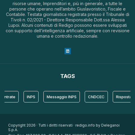
risorse umane, Imprenditori e, più in generale, a tutte le
persone che operano nell’ambito Giuslavoristico, Fiscale e
Contabile. Testata giornalistica registrata presso il Tribunale di
Tivoli n. 02/2021 - Direttore Responsabile Dott.ssa Alessia
Lupoi. Alcuni contenuti di Redigo possono essere sviluppati
con supporto dell’intelligenza artificiale, sempre con revisione
umana e controllo redazionale.
TAGS
rate
INPS
Messaggio INPS
CNDCEC
Risposta
Copyright 2026 · Tutti i diritti riservati · redigo.info by Deleganoi
S.p.A.