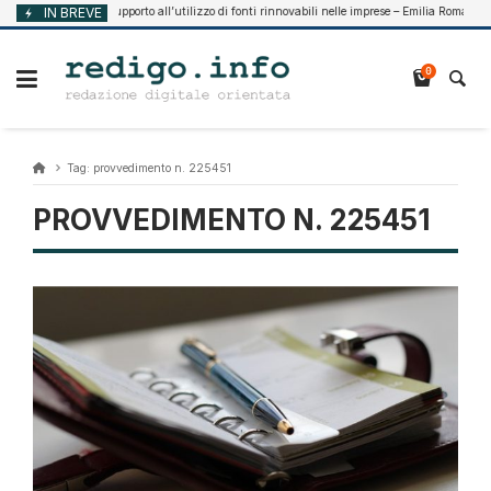
Vai
IN BREVE
Supporto all’utilizzo di fonti rinnovabili nelle imprese – Emilia Romagna
Agosto 7, 2026
al
contenuto
0
Tag:
provvedimento n. 225451
PROVVEDIMENTO N. 225451