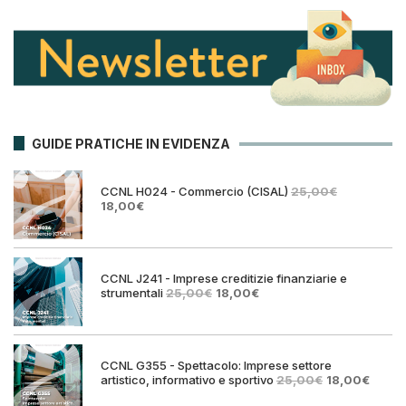
GUIDE PRATICHE IN EVIDENZA
CCNL H024 - Commercio (CISAL)
25,00
€
Il
Il
18,00
€
prezzo
prezzo
originale
attuale
era:
è:
25,00€.
18,00€.
CCNL J241 - Imprese creditizie finanziarie e
Il
Il
strumentali
25,00
€
18,00
€
prezzo
prezzo
originale
attuale
era:
è:
25,00€.
18,00€.
CCNL G355 - Spettacolo: Imprese settore
Il
Il
artistico, informativo e sportivo
25,00
€
18,00
€
prezzo
prezz