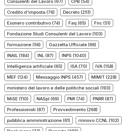
Consulenti del Lavoro
(97)
CPB
(54)
Credito d'imposta
(76)
Decreto
(251)
Esonero contributivo
(74)
Faq
(65)
Fnc
(51)
Fondazione Studi Consulenti del Lavoro
(103)
formazione
(56)
Gazzetta Ufficiale
(66)
INAIL
(184)
INL
(87)
INPS
(1040)
Intelligenza artificiale
(65)
ISA
(70)
IVA
(158)
MEF
(124)
Messaggio INPS
(457)
MIMIT
(228)
ministero del lavoro e delle politiche sociali
(193)
MiSE
(110)
NASpI
(69)
PMI
(74)
PNRR
(87)
Professionisti
(87)
Provvedimento
(268)
pubblica amministrazione
(61)
rinnovo CCNL
(102)