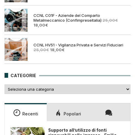
originale
attual
era:
è:
25,00€.
18,00€
CCNL C01F - Aziende del Comparto
Metalmeccanico (Confimpreseitalia)
25,00
€
Il
Il
18,00
€
prezzo
prezzo
originale
attuale
era:
è:
25,00€.
18,00€.
CCNL HV51 - Vigilanza Privata e Servizi Fiduciari
Il
Il
25,00
€
18,00
€
prezzo
prezzo
originale
attuale
era:
è:
25,00€.
18,00€.
CATEGORIE
Categorie
Recenti
Popolari
Supporto all’utilizzo di fonti