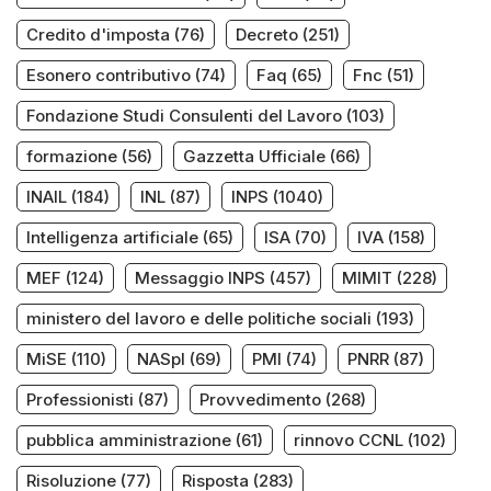
Credito d'imposta
(76)
Decreto
(251)
Esonero contributivo
(74)
Faq
(65)
Fnc
(51)
Fondazione Studi Consulenti del Lavoro
(103)
formazione
(56)
Gazzetta Ufficiale
(66)
INAIL
(184)
INL
(87)
INPS
(1040)
Intelligenza artificiale
(65)
ISA
(70)
IVA
(158)
MEF
(124)
Messaggio INPS
(457)
MIMIT
(228)
ministero del lavoro e delle politiche sociali
(193)
MiSE
(110)
NASpI
(69)
PMI
(74)
PNRR
(87)
Professionisti
(87)
Provvedimento
(268)
pubblica amministrazione
(61)
rinnovo CCNL
(102)
Risoluzione
(77)
Risposta
(283)