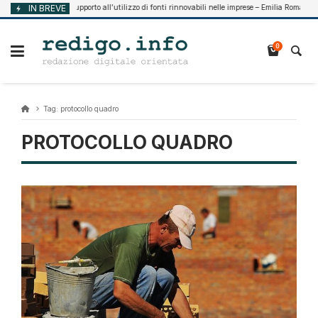
Vai
IN BREVE
Supporto all’utilizzo di fonti rinnovabili nelle imprese – Emilia Romagna
Agosto 7, 2026
al
contenuto
0
Tag:
protocollo quadro
PROTOCOLLO QUADRO