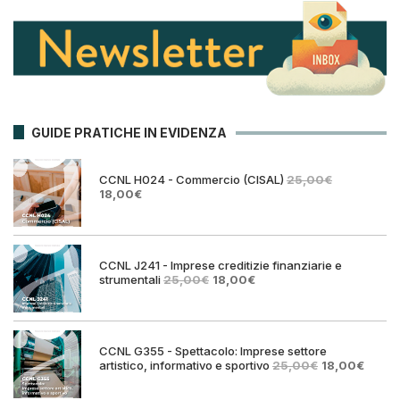
GUIDE PRATICHE IN EVIDENZA
CCNL H024 - Commercio (CISAL)
25,00
€
Il
Il
18,00
€
prezzo
prezzo
originale
attuale
era:
è:
25,00€.
18,00€.
CCNL J241 - Imprese creditizie finanziarie e
Il
Il
strumentali
25,00
€
18,00
€
prezzo
prezzo
originale
attuale
era:
è:
25,00€.
18,00€.
CCNL G355 - Spettacolo: Imprese settore
Il
Il
artistico, informativo e sportivo
25,00
€
18,00
€
prezzo
prezz
originale
attual