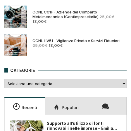
era:
è:
25,00€.
18,00€
CCNL C01F - Aziende del Comparto
Metalmeccanico (Confimpreseitalia)
25,00
€
Il
Il
18,00
€
prezzo
prezzo
originale
attuale
era:
è:
25,00€.
18,00€.
CCNL HV51 - Vigilanza Privata e Servizi Fiduciari
Il
Il
25,00
€
18,00
€
prezzo
prezzo
originale
attuale
era:
è:
25,00€.
18,00€.
CATEGORIE
Categorie
Recenti
Popolari
Supporto all’utilizzo di fonti
rinnovabili nelle imprese – Emilia