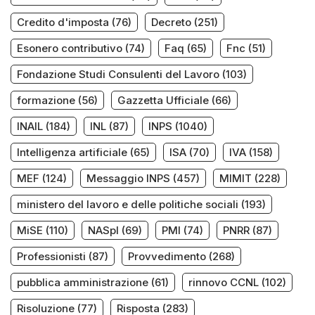
Credito d'imposta
(76)
Decreto
(251)
Esonero contributivo
(74)
Faq
(65)
Fnc
(51)
Fondazione Studi Consulenti del Lavoro
(103)
formazione
(56)
Gazzetta Ufficiale
(66)
INAIL
(184)
INL
(87)
INPS
(1040)
Intelligenza artificiale
(65)
ISA
(70)
IVA
(158)
MEF
(124)
Messaggio INPS
(457)
MIMIT
(228)
ministero del lavoro e delle politiche sociali
(193)
MiSE
(110)
NASpI
(69)
PMI
(74)
PNRR
(87)
Professionisti
(87)
Provvedimento
(268)
pubblica amministrazione
(61)
rinnovo CCNL
(102)
Risoluzione
(77)
Risposta
(283)