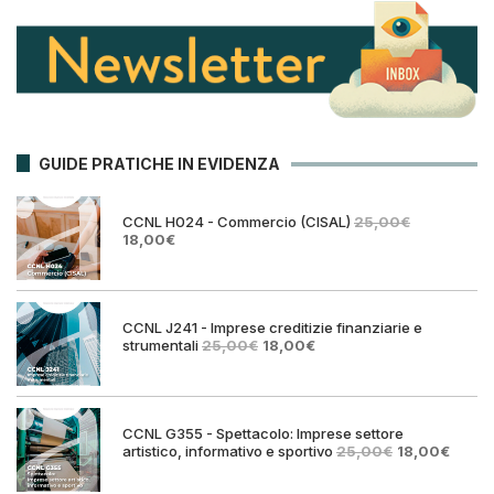
GUIDE PRATICHE IN EVIDENZA
CCNL H024 - Commercio (CISAL)
25,00
€
Il
Il
18,00
€
prezzo
prezzo
originale
attuale
era:
è:
25,00€.
18,00€.
CCNL J241 - Imprese creditizie finanziarie e
Il
Il
strumentali
25,00
€
18,00
€
prezzo
prezzo
originale
attuale
era:
è:
25,00€.
18,00€.
CCNL G355 - Spettacolo: Imprese settore
Il
Il
artistico, informativo e sportivo
25,00
€
18,00
€
prezzo
prezz
originale
attual