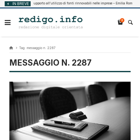
Vai
IN BREVE
Supporto all’utilizzo di fonti rinnovabili nelle imprese – Emilia Romagna
Agosto 7, 2026
al
contenuto
0
Tag:
messaggio n. 2287
MESSAGGIO N. 2287