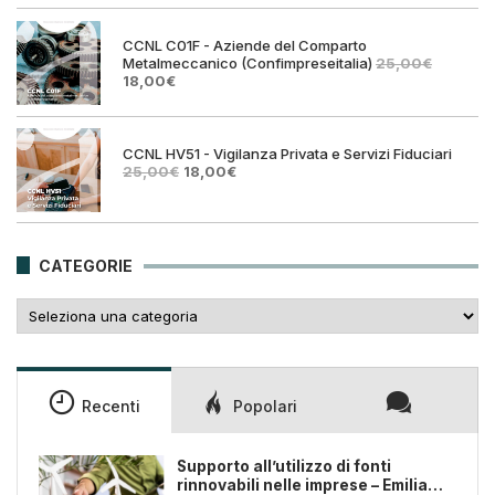
era:
è:
25,00€.
18,00€
CCNL C01F - Aziende del Comparto
Metalmeccanico (Confimpreseitalia)
25,00
€
Il
Il
18,00
€
prezzo
prezzo
originale
attuale
era:
è:
25,00€.
18,00€.
CCNL HV51 - Vigilanza Privata e Servizi Fiduciari
Il
Il
25,00
€
18,00
€
prezzo
prezzo
originale
attuale
era:
è:
25,00€.
18,00€.
CATEGORIE
Categorie
Recenti
Popolari
Supporto all’utilizzo di fonti
rinnovabili nelle imprese – Emilia