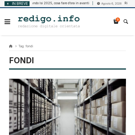
Vai
IN BREVE
Bando Isi 2025, cosa fare d’ora in avanti
Riforma del
Agosto 6, 2026
Agosto 6, 2026
al
contenuto
0
Tag:
fondi
FONDI