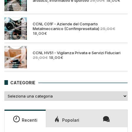
Il
Il
artistico, informativo e sportivo
25,00
€
18,00
€
prezzo
prezz
originale
attual
era:
è:
25,00€.
18,00€
CCNL C01F - Aziende del Comparto
Metalmeccanico (Confimpreseitalia)
25,00
€
Il
Il
18,00
€
prezzo
prezzo
originale
attuale
era:
è:
25,00€.
18,00€.
CCNL HV51 - Vigilanza Privata e Servizi Fiduciari
Il
Il
25,00
€
18,00
€
prezzo
prezzo
originale
attuale
era:
è:
25,00€.
18,00€.
CATEGORIE
Categorie
Recenti
Popolari