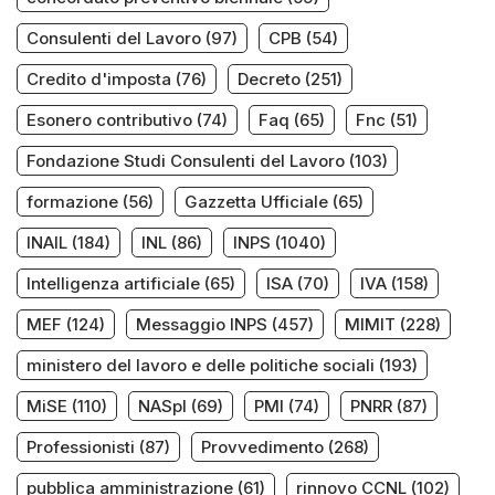
Consulenti del Lavoro
(97)
CPB
(54)
Credito d'imposta
(76)
Decreto
(251)
Esonero contributivo
(74)
Faq
(65)
Fnc
(51)
Fondazione Studi Consulenti del Lavoro
(103)
formazione
(56)
Gazzetta Ufficiale
(65)
INAIL
(184)
INL
(86)
INPS
(1040)
Intelligenza artificiale
(65)
ISA
(70)
IVA
(158)
MEF
(124)
Messaggio INPS
(457)
MIMIT
(228)
ministero del lavoro e delle politiche sociali
(193)
MiSE
(110)
NASpI
(69)
PMI
(74)
PNRR
(87)
Professionisti
(87)
Provvedimento
(268)
pubblica amministrazione
(61)
rinnovo CCNL
(102)