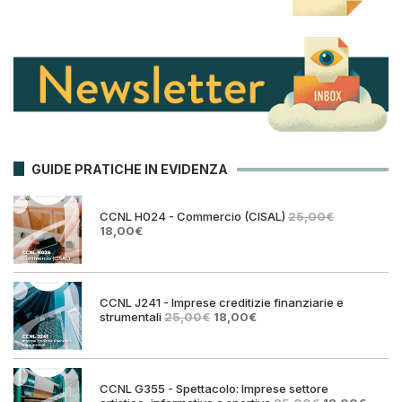
GUIDE PRATICHE IN EVIDENZA
CCNL H024 - Commercio (CISAL)
25,00
€
Il
Il
18,00
€
prezzo
prezzo
originale
attuale
era:
è:
25,00€.
18,00€.
CCNL J241 - Imprese creditizie finanziarie e
Il
Il
strumentali
25,00
€
18,00
€
prezzo
prezzo
originale
attuale
era:
è:
25,00€.
18,00€.
CCNL G355 - Spettacolo: Imprese settore