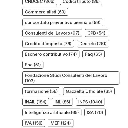
CNDCEC
(366)
Codici tributo
(86)
Commercialisti
(69)
concordato preventivo biennale
(59)
Consulenti del Lavoro
(97)
CPB
(54)
Credito d'imposta
(76)
Decreto
(251)
Esonero contributivo
(74)
Faq
(65)
Fnc
(51)
Fondazione Studi Consulenti del Lavoro
(103)
formazione
(56)
Gazzetta Ufficiale
(65)
INAIL
(184)
INL
(86)
INPS
(1040)
Intelligenza artificiale
(65)
ISA
(70)
IVA
(158)
MEF
(124)