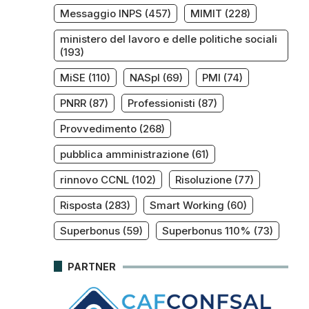
Messaggio INPS
(457)
MIMIT
(228)
ministero del lavoro e delle politiche sociali
(193)
MiSE
(110)
NASpI
(69)
PMI
(74)
PNRR
(87)
Professionisti
(87)
Provvedimento
(268)
pubblica amministrazione
(61)
rinnovo CCNL
(102)
Risoluzione
(77)
Risposta
(283)
Smart Working
(60)
Superbonus
(59)
Superbonus 110%
(73)
PARTNER