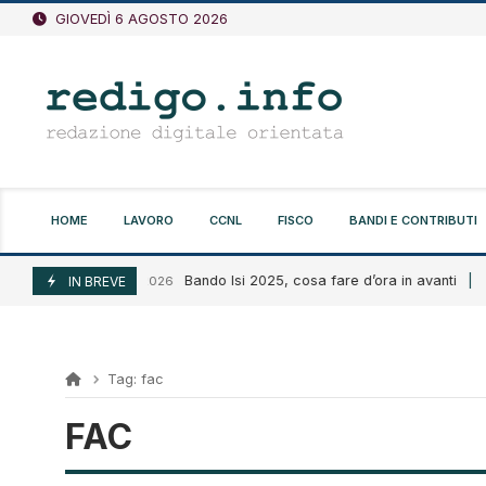
Vai
GIOVEDÌ 6 AGOSTO 2026
al
contenuto
HOME
LAVORO
CCNL
FISCO
BANDI E CONTRIBUTI
Bando Isi 2025, cosa fare d’ora in avanti
Agosto 6, 2026
IN BREVE
A
Tag:
fac
FAC