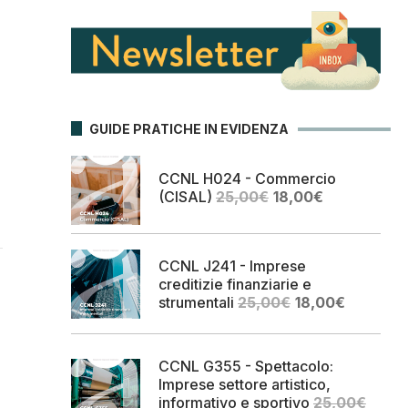
GUIDE PRATICHE IN EVIDENZA
CCNL H024 - Commercio
Il
Il
(CISAL)
25,00
€
18,00
€
prezzo
prezzo
originale
attuale
era:
è:
CCNL J241 - Imprese
25,00€.
18,00€.
creditizie finanziarie e
Il
Il
strumentali
25,00
€
18,00
€
prezzo
prezzo
originale
attuale
era:
è:
CCNL G355 - Spettacolo:
25,00€.
18,00€.
Imprese settore artistico,
informativo e sportivo
25,00
€