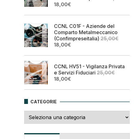
Il
Il
18,00
€
prezzo
prezzo
originale
attuale
era:
è:
CCNL C01F - Aziende del
25,00€.
18,00€.
Comparto Metalmeccanico
(Confimpreseitalia)
25,00
€
Il
Il
18,00
€
prezzo
prezzo
originale
attuale
era:
è:
CCNL HV51 - Vigilanza Privata
25,00€.
18,00€.
e Servizi Fiduciari
25,00
€
Il
Il
18,00
€
prezzo
prezzo
originale
attuale
era:
è:
CATEGORIE
25,00€.
18,00€.
Categorie