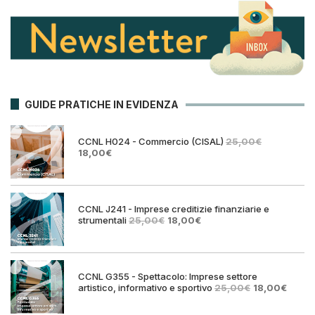
GUIDE PRATICHE IN EVIDENZA
CCNL H024 - Commercio (CISAL)
25,00
€
Il
Il
18,00
€
prezzo
prezzo
originale
attuale
era:
è:
25,00€.
18,00€.
CCNL J241 - Imprese creditizie finanziarie e
Il
Il
strumentali
25,00
€
18,00
€
prezzo
prezzo
originale
attuale
era:
è:
25,00€.
18,00€.
CCNL G355 - Spettacolo: Imprese settore
Il
Il
artistico, informativo e sportivo
25,00
€
18,00
€
prezzo
prezz
originale
attual