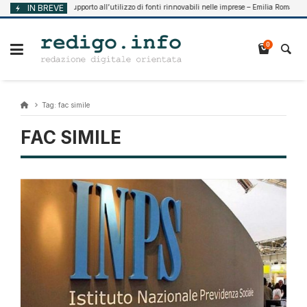
Vai
IN BREVE
Supporto all’utilizzo di fonti rinnovabili nelle imprese – Emilia Romagna
Agosto 7, 2026
al
contenuto
0
Tag:
fac simile
FAC SIMILE