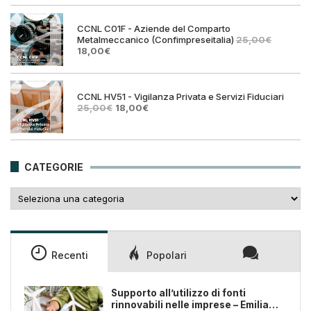
era:
è:
25,00€.
18,00€
CCNL C01F - Aziende del Comparto
Metalmeccanico (Confimpreseitalia)
25,00
€
Il
Il
18,00
€
prezzo
prezzo
originale
attuale
era:
è:
25,00€.
18,00€.
CCNL HV51 - Vigilanza Privata e Servizi Fiduciari
Il
Il
25,00
€
18,00
€
prezzo
prezzo
originale
attuale
era:
è:
25,00€.
18,00€.
CATEGORIE
Categorie
Recenti
Popolari
Supporto all’utilizzo di fonti
rinnovabili nelle imprese – Emilia