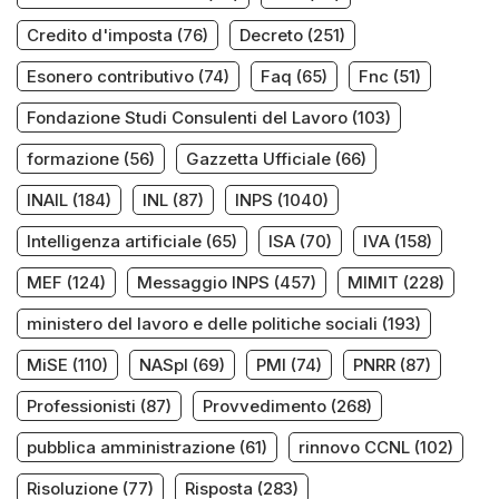
Credito d'imposta
(76)
Decreto
(251)
Esonero contributivo
(74)
Faq
(65)
Fnc
(51)
Fondazione Studi Consulenti del Lavoro
(103)
formazione
(56)
Gazzetta Ufficiale
(66)
INAIL
(184)
INL
(87)
INPS
(1040)
Intelligenza artificiale
(65)
ISA
(70)
IVA
(158)
MEF
(124)
Messaggio INPS
(457)
MIMIT
(228)
ministero del lavoro e delle politiche sociali
(193)
MiSE
(110)
NASpI
(69)
PMI
(74)
PNRR
(87)
Professionisti
(87)
Provvedimento
(268)
pubblica amministrazione
(61)
rinnovo CCNL
(102)
Risoluzione
(77)
Risposta
(283)