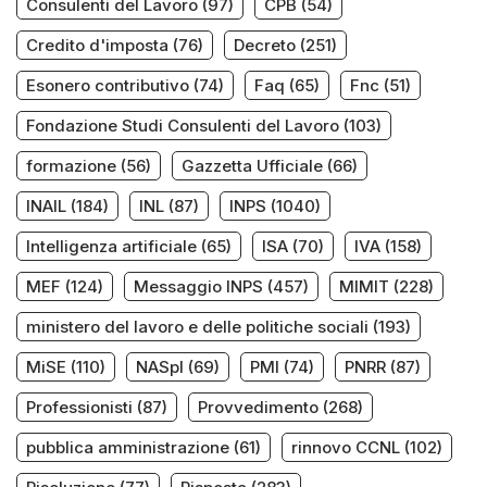
Consulenti del Lavoro
(97)
CPB
(54)
Credito d'imposta
(76)
Decreto
(251)
Esonero contributivo
(74)
Faq
(65)
Fnc
(51)
Fondazione Studi Consulenti del Lavoro
(103)
formazione
(56)
Gazzetta Ufficiale
(66)
INAIL
(184)
INL
(87)
INPS
(1040)
Intelligenza artificiale
(65)
ISA
(70)
IVA
(158)
MEF
(124)
Messaggio INPS
(457)
MIMIT
(228)
ministero del lavoro e delle politiche sociali
(193)
MiSE
(110)
NASpI
(69)
PMI
(74)
PNRR
(87)
Professionisti
(87)
Provvedimento
(268)
pubblica amministrazione
(61)
rinnovo CCNL
(102)