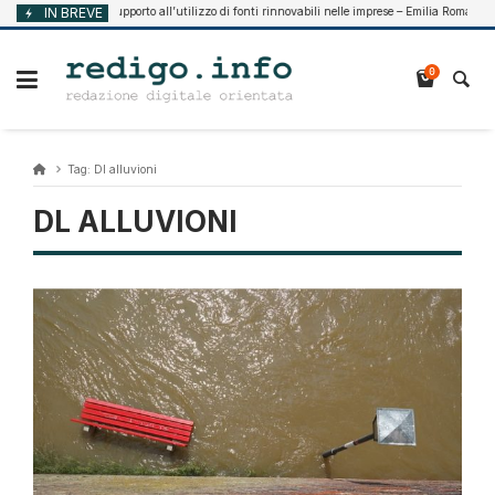
Vai
IN BREVE
Supporto all’utilizzo di fonti rinnovabili nelle imprese – Emilia Romagna
Agosto 7, 2026
al
contenuto
0
Tag:
Dl alluvioni
DL ALLUVIONI