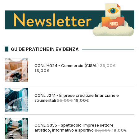
GUIDE PRATICHE IN EVIDENZA
CCNL H024 - Commercio (CISAL)
25,00
€
Il
Il
18,00
€
prezzo
prezzo
originale
attuale
era:
è:
25,00€.
18,00€.
CCNL J241 - Imprese creditizie finanziarie e
Il
Il
strumentali
25,00
€
18,00
€
prezzo
prezzo
originale
attuale
era:
è:
25,00€.
18,00€.
CCNL G355 - Spettacolo: Imprese settore
Il
Il
artistico, informativo e sportivo
25,00
€
18,00
€
prezzo
prezz