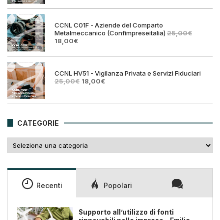
originale
attual
era:
è:
25,00€.
18,00€
CCNL C01F - Aziende del Comparto
Metalmeccanico (Confimpreseitalia)
25,00
€
Il
Il
18,00
€
prezzo
prezzo
originale
attuale
era:
è:
25,00€.
18,00€.
CCNL HV51 - Vigilanza Privata e Servizi Fiduciari
Il
Il
25,00
€
18,00
€
prezzo
prezzo
originale
attuale
era:
è:
25,00€.
18,00€.
CATEGORIE
Categorie
Recenti
Popolari
Supporto all’utilizzo di fonti