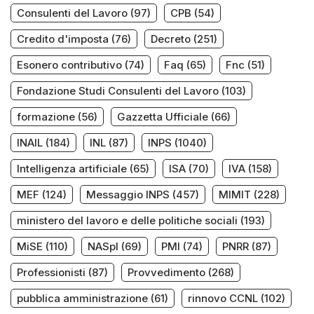
Consulenti del Lavoro
(97)
CPB
(54)
Credito d'imposta
(76)
Decreto
(251)
Esonero contributivo
(74)
Faq
(65)
Fnc
(51)
Fondazione Studi Consulenti del Lavoro
(103)
formazione
(56)
Gazzetta Ufficiale
(66)
INAIL
(184)
INL
(87)
INPS
(1040)
Intelligenza artificiale
(65)
ISA
(70)
IVA
(158)
MEF
(124)
Messaggio INPS
(457)
MIMIT
(228)
ministero del lavoro e delle politiche sociali
(193)
MiSE
(110)
NASpI
(69)
PMI
(74)
PNRR
(87)
Professionisti
(87)
Provvedimento
(268)
pubblica amministrazione
(61)
rinnovo CCNL
(102)