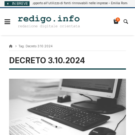
Vai
IN BREVE
Supporto all’utilizzo di fonti rinnovabili nelle imprese – Emilia Romagna
Agosto 7, 2026
al
contenuto
0
Tag:
Decreto 3.10.2024
DECRETO 3.10.2024