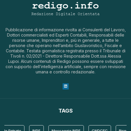
Pubblicazione di informazione rivolta ai Consulenti del Lavoro,
Dottori commercialisti ed Esperti Contabili, Responsabili delle
risorse umane, Imprenditori e, più in generale, a tutte le
persone che operano nell’ambito Giuslavoristico, Fiscale e
Contabile. Testata giornalistica registrata presso il Tribunale di
Tivoli n. 02/2021 - Direttore Responsabile Dott.ssa Alessia
Lupoi. Alcuni contenuti di Redigo possono essere sviluppati
con supporto dell’intelligenza artificiale, sempre con revisione
umana e controllo redazionale.
TAGS
le Entrate
INPS
Messaggio INPS
CNDCEC
Rispost