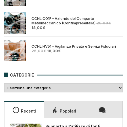
prezzo
prezz
originale
attual
era:
è:
25,00€.
18,00€
CCNL C01F - Aziende del Comparto
Metalmeccanico (Confimpreseitalia)
25,00
€
Il
Il
18,00
€
prezzo
prezzo
originale
attuale
era:
è:
25,00€.
18,00€.
CCNL HV51 - Vigilanza Privata e Servizi Fiduciari
Il
Il
25,00
€
18,00
€
prezzo
prezzo
originale
attuale
era:
è:
25,00€.
18,00€.
CATEGORIE
Categorie
Recenti
Popolari
Supporto all’utilizzo di fonti