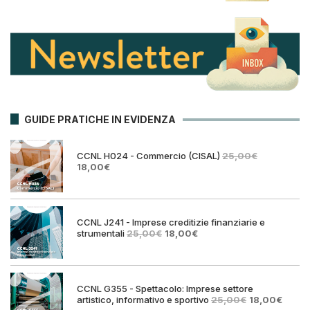
GUIDE PRATICHE IN EVIDENZA
CCNL H024 - Commercio (CISAL)
25,00
€
Il
Il
18,00
€
prezzo
prezzo
originale
attuale
era:
è:
25,00€.
18,00€.
CCNL J241 - Imprese creditizie finanziarie e
Il
Il
strumentali
25,00
€
18,00
€
prezzo
prezzo
originale
attuale
era:
è:
25,00€.
18,00€.
CCNL G355 - Spettacolo: Imprese settore
Il
Il
artistico, informativo e sportivo
25,00
€
18,00
€