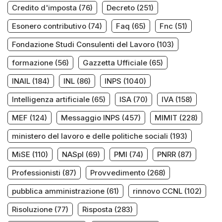
Credito d'imposta
(76)
Decreto
(251)
Esonero contributivo
(74)
Faq
(65)
Fnc
(51)
Fondazione Studi Consulenti del Lavoro
(103)
formazione
(56)
Gazzetta Ufficiale
(65)
INAIL
(184)
INL
(86)
INPS
(1040)
Intelligenza artificiale
(65)
ISA
(70)
IVA
(158)
MEF
(124)
Messaggio INPS
(457)
MIMIT
(228)
ministero del lavoro e delle politiche sociali
(193)
MiSE
(110)
NASpI
(69)
PMI
(74)
PNRR
(87)
Professionisti
(87)
Provvedimento
(268)
pubblica amministrazione
(61)
rinnovo CCNL
(102)
Risoluzione
(77)
Risposta
(283)