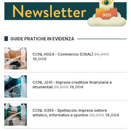
GUIDE PRATICHE IN EVIDENZA
CCNL H024 - Commercio (CISAL)
25,00
€
Il
Il
18,00
€
prezzo
prezzo
originale
attuale
era:
è:
25,00€.
18,00€.
CCNL J241 - Imprese creditizie finanziarie e
Il
Il
strumentali
25,00
€
18,00
€
prezzo
prezzo
originale
attuale
era:
è:
25,00€.
18,00€.
CCNL G355 - Spettacolo: Imprese settore
Il
Il
artistico, informativo e sportivo
25,00
€
18,00
€
prezzo
prezz
originale
attual
era:
è: