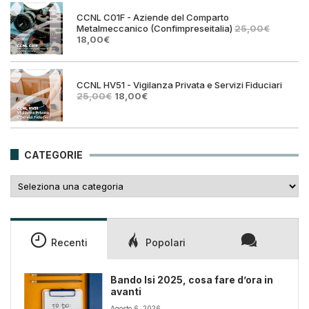
25,00€.
18,00€
CCNL C01F - Aziende del Comparto
Metalmeccanico (Confimpreseitalia)
25,00
€
Il
Il
18,00
€
prezzo
prezzo
originale
attuale
era:
è:
25,00€.
18,00€.
CCNL HV51 - Vigilanza Privata e Servizi Fiduciari
Il
Il
25,00
€
18,00
€
prezzo
prezzo
originale
attuale
era:
è:
25,00€.
18,00€.
CATEGORIE
Categorie
Recenti
Popolari
Bando Isi 2025, cosa fare d’ora in
avanti
Agosto 6, 2026