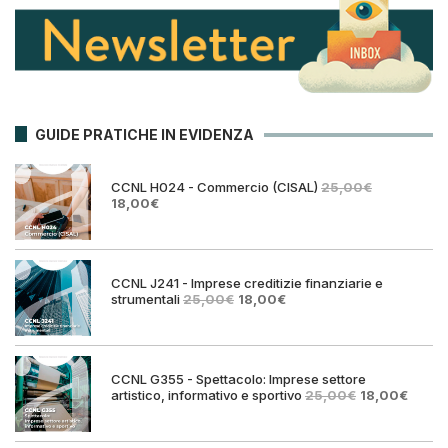
GUIDE PRATICHE IN EVIDENZA
CCNL H024 - Commercio (CISAL)
25,00
€
Il
Il
18,00
€
prezzo
prezzo
originale
attuale
era:
è:
25,00€.
18,00€.
CCNL J241 - Imprese creditizie finanziarie e
Il
Il
strumentali
25,00
€
18,00
€
prezzo
prezzo
originale
attuale
era:
è:
25,00€.
18,00€.
CCNL G355 - Spettacolo: Imprese settore
Il
Il
artistico, informativo e sportivo
25,00
€
18,00
€
prezzo
prezz
originale
attual
era:
è: