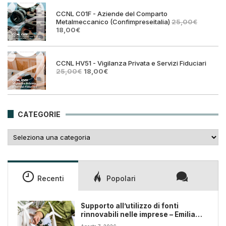
25,00€.
18,00€
CCNL C01F - Aziende del Comparto
Metalmeccanico (Confimpreseitalia)
25,00
€
Il
Il
18,00
€
prezzo
prezzo
originale
attuale
era:
è:
25,00€.
18,00€.
CCNL HV51 - Vigilanza Privata e Servizi Fiduciari
Il
Il
25,00
€
18,00
€
prezzo
prezzo
originale
attuale
era:
è:
25,00€.
18,00€.
CATEGORIE
Categorie
Recenti
Popolari
Supporto all’utilizzo di fonti
rinnovabili nelle imprese – Emilia
Romagna