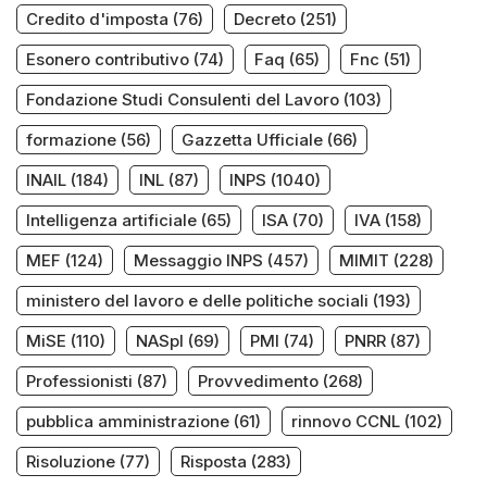
Credito d'imposta
(76)
Decreto
(251)
Esonero contributivo
(74)
Faq
(65)
Fnc
(51)
Fondazione Studi Consulenti del Lavoro
(103)
formazione
(56)
Gazzetta Ufficiale
(66)
INAIL
(184)
INL
(87)
INPS
(1040)
Intelligenza artificiale
(65)
ISA
(70)
IVA
(158)
MEF
(124)
Messaggio INPS
(457)
MIMIT
(228)
ministero del lavoro e delle politiche sociali
(193)
MiSE
(110)
NASpI
(69)
PMI
(74)
PNRR
(87)
Professionisti
(87)
Provvedimento
(268)
pubblica amministrazione
(61)
rinnovo CCNL
(102)
Risoluzione
(77)
Risposta
(283)