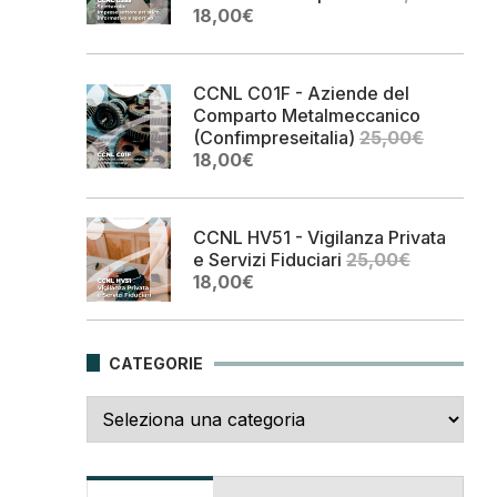
Il
Il
18,00
€
prezzo
prezzo
originale
attuale
era:
è:
CCNL C01F - Aziende del
25,00€.
18,00€.
Comparto Metalmeccanico
(Confimpreseitalia)
25,00
€
Il
Il
18,00
€
prezzo
prezzo
originale
attuale
era:
è:
CCNL HV51 - Vigilanza Privata
25,00€.
18,00€.
e Servizi Fiduciari
25,00
€
Il
Il
18,00
€
prezzo
prezzo
originale
attuale
era:
è:
CATEGORIE
25,00€.
18,00€.
Categorie