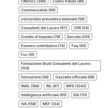
CNDCEC
(366)
Codici tributo
(86)
Commercialisti
(69)
concordato preventivo biennale
(59)
Consulenti del Lavoro
(97)
CPB
(54)
Credito d'imposta
(76)
Decreto
(251)
Esonero contributivo
(74)
Faq
(65)
Fnc
(51)
Fondazione Studi Consulenti del Lavoro
(103)
formazione
(56)
Gazzetta Ufficiale
(66)
INAIL
(184)
INL
(87)
INPS
(1040)
Intelligenza artificiale
(65)
ISA
(70)
IVA
(158)
MEF
(124)