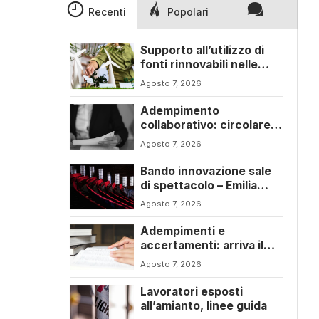
Recenti
Popolari
Supporto all’utilizzo di
fonti rinnovabili nelle
imprese – Emilia Romagna
Agosto 7, 2026
Adempimento
collaborativo: circolare
6/E con ogni novità della
Agosto 7, 2026
riforma fiscale
Bando innovazione sale
di spettacolo – Emilia
Romagna
Agosto 7, 2026
Adempimenti e
accertamenti: arriva il
nuovo Testo Unico
Agosto 7, 2026
fiscale
Lavoratori esposti
all’amianto, linee guida