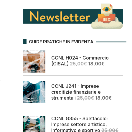
GUIDE PRATICHE IN EVIDENZA
CCNL H024 - Commercio
Il
Il
(CISAL)
25,00
€
18,00
€
prezzo
prezzo
originale
attuale
era:
è:
CCNL J241 - Imprese
25,00€.
18,00€.
creditizie finanziarie e
Il
Il
strumentali
25,00
€
18,00
€
prezzo
prezzo
originale
attuale
era:
è:
CCNL G355 - Spettacolo:
25,00€.
18,00€.
Imprese settore artistico,
informativo e sportivo
25,00
€