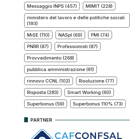
Messaggio INPS
(457)
MIMIT
(228)
ministero del lavoro e delle politiche sociali
(193)
MiSE
(110)
NASpI
(69)
PMI
(74)
PNRR
(87)
Professionisti
(87)
Provvedimento
(268)
pubblica amministrazione
(61)
rinnovo CCNL
(102)
Risoluzione
(77)
Risposta
(283)
Smart Working
(60)
Superbonus
(59)
Superbonus 110%
(73)
PARTNER