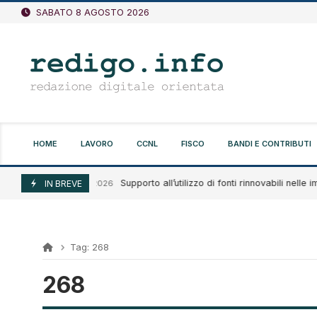
Vai
SABATO 8 AGOSTO 2026
al
contenuto
HOME
LAVORO
CCNL
FISCO
BANDI E CONTRIBUTI
Supporto all’utilizzo di fonti rinnovabili nelle im
Agosto 7, 2026
IN BREVE
Tag:
268
268