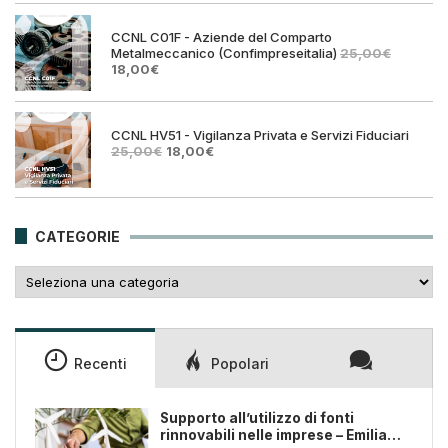
era:
è:
25,00€.
18,00€
CCNL C01F - Aziende del Comparto
Metalmeccanico (Confimpreseitalia)
25,00
€
Il
Il
18,00
€
prezzo
prezzo
originale
attuale
era:
è:
25,00€.
18,00€.
CCNL HV51 - Vigilanza Privata e Servizi Fiduciari
Il
Il
25,00
€
18,00
€
prezzo
prezzo
originale
attuale
era:
è:
25,00€.
18,00€.
CATEGORIE
Categorie
Recenti
Popolari
Supporto all’utilizzo di fonti
rinnovabili nelle imprese – Emilia