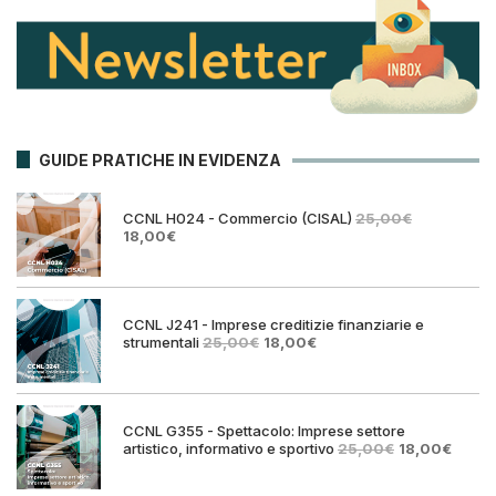
GUIDE PRATICHE IN EVIDENZA
CCNL H024 - Commercio (CISAL)
25,00
€
Il
Il
18,00
€
prezzo
prezzo
originale
attuale
era:
è:
25,00€.
18,00€.
CCNL J241 - Imprese creditizie finanziarie e
Il
Il
strumentali
25,00
€
18,00
€
prezzo
prezzo
originale
attuale
era:
è:
25,00€.
18,00€.
CCNL G355 - Spettacolo: Imprese settore
Il
Il
artistico, informativo e sportivo
25,00
€
18,00
€
prezzo
prezz
originale
attual