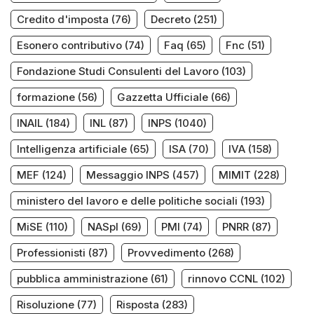
Credito d'imposta
(76)
Decreto
(251)
Esonero contributivo
(74)
Faq
(65)
Fnc
(51)
Fondazione Studi Consulenti del Lavoro
(103)
formazione
(56)
Gazzetta Ufficiale
(66)
INAIL
(184)
INL
(87)
INPS
(1040)
Intelligenza artificiale
(65)
ISA
(70)
IVA
(158)
MEF
(124)
Messaggio INPS
(457)
MIMIT
(228)
ministero del lavoro e delle politiche sociali
(193)
MiSE
(110)
NASpI
(69)
PMI
(74)
PNRR
(87)
Professionisti
(87)
Provvedimento
(268)
pubblica amministrazione
(61)
rinnovo CCNL
(102)
Risoluzione
(77)
Risposta
(283)