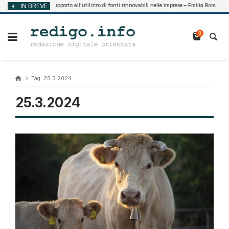
Vai
IN BREVE
Supporto all’utilizzo di fonti rinnovabili nelle imprese – Emilia Romagna
Agosto 7, 2026
al
contenuto
0
Tag:
25.3.2024
25.3.2024