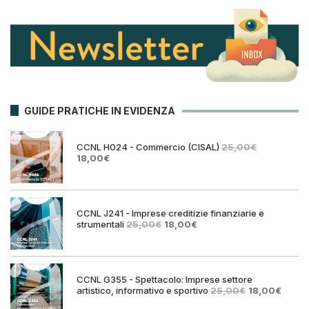
GUIDE PRATICHE IN EVIDENZA
CCNL H024 - Commercio (CISAL)
25,00
€
Il
Il
18,00
€
prezzo
prezzo
originale
attuale
era:
è:
25,00€.
18,00€.
CCNL J241 - Imprese creditizie finanziarie e
Il
Il
strumentali
25,00
€
18,00
€
prezzo
prezzo
originale
attuale
era:
è:
25,00€.
18,00€.
CCNL G355 - Spettacolo: Imprese settore
Il
Il
artistico, informativo e sportivo
25,00
€
18,00
€
prezzo
prezz