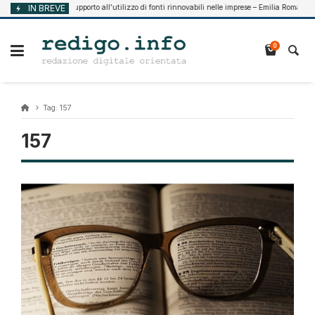
Vai
IN BREVE
Supporto all’utilizzo di fonti rinnovabili nelle imprese – Emilia Romagna
Agosto 7, 2026
al
contenuto
0
Tag:
157
157