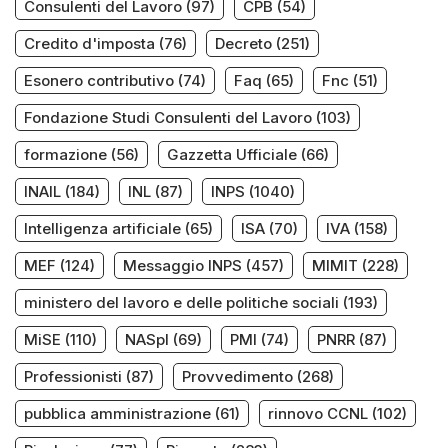
Consulenti del Lavoro
(97)
CPB
(54)
Credito d'imposta
(76)
Decreto
(251)
Esonero contributivo
(74)
Faq
(65)
Fnc
(51)
Fondazione Studi Consulenti del Lavoro
(103)
formazione
(56)
Gazzetta Ufficiale
(66)
INAIL
(184)
INL
(87)
INPS
(1040)
Intelligenza artificiale
(65)
ISA
(70)
IVA
(158)
MEF
(124)
Messaggio INPS
(457)
MIMIT
(228)
ministero del lavoro e delle politiche sociali
(193)
MiSE
(110)
NASpI
(69)
PMI
(74)
PNRR
(87)
Professionisti
(87)
Provvedimento
(268)
pubblica amministrazione
(61)
rinnovo CCNL
(102)