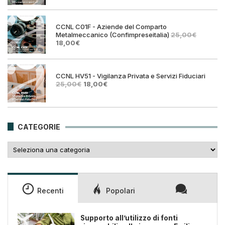
originale
attual
era:
è:
25,00€.
18,00€
CCNL C01F - Aziende del Comparto
Metalmeccanico (Confimpreseitalia)
25,00
€
Il
Il
18,00
€
prezzo
prezzo
originale
attuale
era:
è:
25,00€.
18,00€.
CCNL HV51 - Vigilanza Privata e Servizi Fiduciari
Il
Il
25,00
€
18,00
€
prezzo
prezzo
originale
attuale
era:
è:
25,00€.
18,00€.
CATEGORIE
Categorie
Recenti
Popolari
Supporto all’utilizzo di fonti