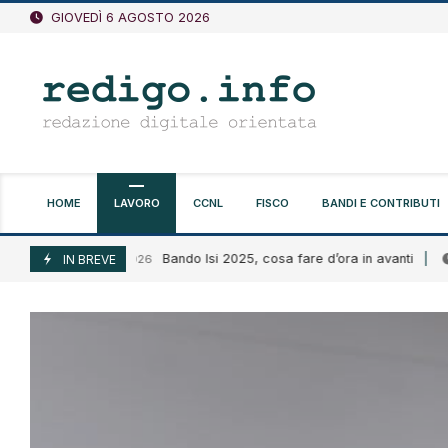
Vai
GIOVEDÌ 6 AGOSTO 2026
al
contenuto
HOME
LAVORO
CCNL
FISCO
BANDI E CONTRIBUTI
Bando Isi 2025, cosa fare d’ora in avanti
Agosto 6, 2026
IN BREVE
Agosto