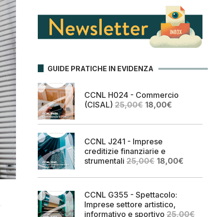
GUIDE PRATICHE IN EVIDENZA
CCNL H024 - Commercio
Il
Il
(CISAL)
25,00
€
18,00
€
prezzo
prezzo
originale
attuale
era:
è:
CCNL J241 - Imprese
25,00€.
18,00€.
creditizie finanziarie e
Il
Il
strumentali
25,00
€
18,00
€
prezzo
prezzo
originale
attuale
era:
è:
CCNL G355 - Spettacolo:
25,00€.
18,00€.
Imprese settore artistico,
informativo e sportivo
25,00
€