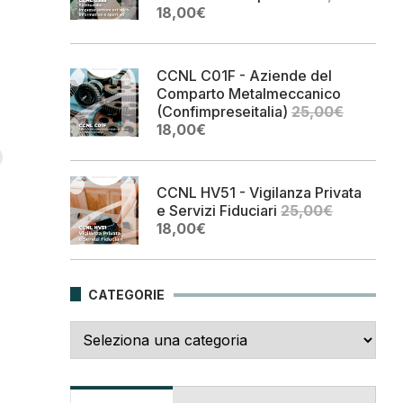
Il
Il
18,00
€
prezzo
prezzo
originale
attuale
era:
è:
CCNL C01F - Aziende del
25,00€.
18,00€.
Comparto Metalmeccanico
(Confimpreseitalia)
25,00
€
Il
Il
18,00
€
prezzo
prezzo
originale
attuale
era:
è:
CCNL HV51 - Vigilanza Privata
25,00€.
18,00€.
e Servizi Fiduciari
25,00
€
Il
Il
18,00
€
prezzo
prezzo
originale
attuale
era:
è:
CATEGORIE
25,00€.
18,00€.
Categorie