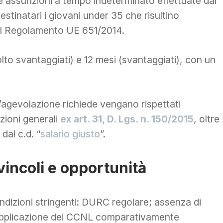
 le assunzioni a tempo indeterminato effettuate dal
estinatari i giovani under 35 che risultino
 il Regolamento UE 651/2014.
lto svantaggiati) e 12 mesi (svantaggiati), con un
l’agevolazione richiede vengano rispettati
zioni generali
ex art. 31, D. Lgs. n. 150/2015
, oltre
 dal c.d. “
salario giusto
”.
 vincoli e opportunità
ondizioni stringenti: DURC regolare; assenza di
; applicazione dei CCNL comparativamente