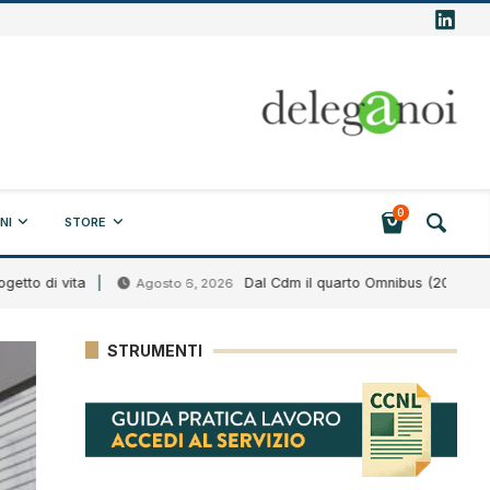
0
NI
STORE
 vita
Dal Cdm il quarto Omnibus (2026)
Agosto 6, 2026
Ago
STRUMENTI