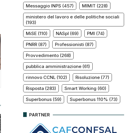
Messaggio INPS
(457)
MIMIT
(228)
ministero del lavoro e delle politiche sociali
(193)
MiSE
(110)
NASpI
(69)
PMI
(74)
PNRR
(87)
Professionisti
(87)
Provvedimento
(268)
pubblica amministrazione
(61)
rinnovo CCNL
(102)
Risoluzione
(77)
Risposta
(283)
Smart Working
(60)
Superbonus
(59)
Superbonus 110%
(73)
PARTNER