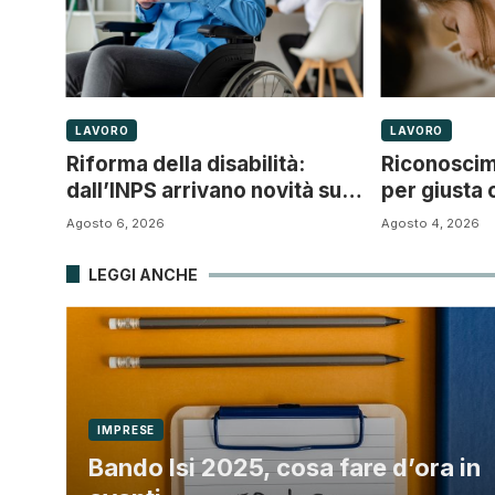
LAVORO
LAVORO
Riforma della disabilità:
Riconoscim
dall’INPS arrivano novità sul
per giusta 
progetto di vita
tutela este
Agosto 6, 2026
Agosto 4, 2026
violenza e 
LEGGI ANCHE
IMPRESE
Bando Isi 2025, cosa fare d’ora in