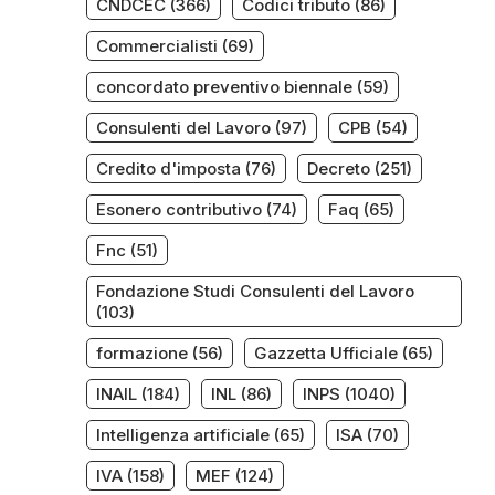
CNDCEC
(366)
Codici tributo
(86)
Commercialisti
(69)
concordato preventivo biennale
(59)
Consulenti del Lavoro
(97)
CPB
(54)
Credito d'imposta
(76)
Decreto
(251)
Esonero contributivo
(74)
Faq
(65)
Fnc
(51)
Fondazione Studi Consulenti del Lavoro
(103)
formazione
(56)
Gazzetta Ufficiale
(65)
INAIL
(184)
INL
(86)
INPS
(1040)
Intelligenza artificiale
(65)
ISA
(70)
IVA
(158)
MEF
(124)