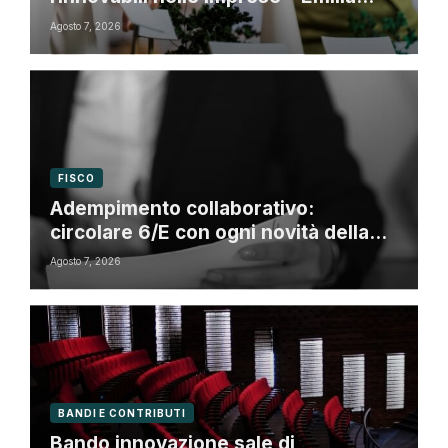
Romagna
Agosto 7, 2026
FISCO
Adempimento collaborativo:
circolare 6/E con ogni novità della
riforma fiscale
Agosto 7, 2026
BANDI E CONTRIBUTI
Bando innovazione sale di