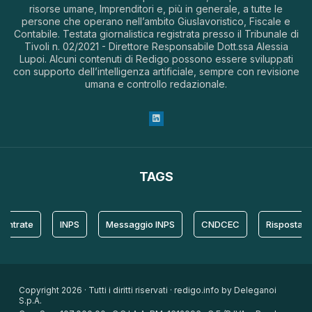
risorse umane, Imprenditori e, più in generale, a tutte le
persone che operano nell’ambito Giuslavoristico, Fiscale e
Contabile. Testata giornalistica registrata presso il Tribunale di
Tivoli n. 02/2021 - Direttore Responsabile Dott.ssa Alessia
Lupoi. Alcuni contenuti di Redigo possono essere sviluppati
con supporto dell’intelligenza artificiale, sempre con revisione
umana e controllo redazionale.
TAGS
ate
INPS
Messaggio INPS
CNDCEC
Risposta
Copyright 2026 · Tutti i diritti riservati · redigo.info by Deleganoi
S.p.A.