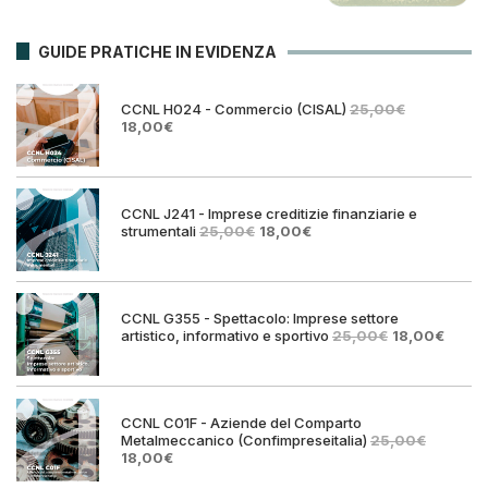
GUIDE PRATICHE IN EVIDENZA
CCNL H024 - Commercio (CISAL)
25,00
€
Il
Il
18,00
€
prezzo
prezzo
originale
attuale
era:
è:
25,00€.
18,00€.
CCNL J241 - Imprese creditizie finanziarie e
Il
Il
strumentali
25,00
€
18,00
€
prezzo
prezzo
originale
attuale
era:
è:
25,00€.
18,00€.
CCNL G355 - Spettacolo: Imprese settore
Il
Il
artistico, informativo e sportivo
25,00
€
18,00
€
prezzo
prezz
originale
attual
era:
è:
25,00€.
18,00€
CCNL C01F - Aziende del Comparto
Metalmeccanico (Confimpreseitalia)
25,00
€
Il
Il
18,00
€
prezzo
prezzo