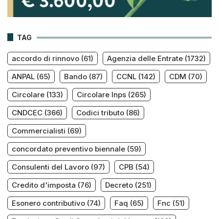
TAG
accordo di rinnovo
(61)
Agenzia delle Entrate
(1732)
ANPAL
(65)
Bando
(87)
CCNL
(142)
CDM
(70)
Circolare
(133)
Circolare Inps
(265)
CNDCEC
(366)
Codici tributo
(86)
Commercialisti
(69)
concordato preventivo biennale
(59)
Consulenti del Lavoro
(97)
CPB
(54)
Credito d'imposta
(76)
Decreto
(251)
Esonero contributivo
(74)
Faq
(65)
Fnc
(51)