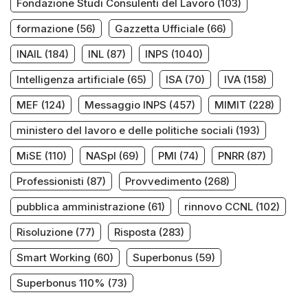
Fondazione Studi Consulenti del Lavoro
(103)
formazione
(56)
Gazzetta Ufficiale
(66)
INAIL
(184)
INL
(87)
INPS
(1040)
Intelligenza artificiale
(65)
ISA
(70)
IVA
(158)
MEF
(124)
Messaggio INPS
(457)
MIMIT
(228)
ministero del lavoro e delle politiche sociali
(193)
MiSE
(110)
NASpI
(69)
PMI
(74)
PNRR
(87)
Professionisti
(87)
Provvedimento
(268)
pubblica amministrazione
(61)
rinnovo CCNL
(102)
Risoluzione
(77)
Risposta
(283)
Smart Working
(60)
Superbonus
(59)
Superbonus 110%
(73)