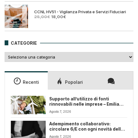
originale
attuale
era:
è:
25,00€.
18,00€.
CCNL HV51 - Vigilanza Privata e Servizi Fiduciari
Il
Il
25,00
€
18,00
€
prezzo
prezzo
originale
attuale
era:
è:
25,00€.
18,00€.
CATEGORIE
Categorie
Recenti
Popolari
Supporto all’utilizzo di fonti
rinnovabili nelle imprese – Emilia
Romagna
Agosto 7, 2026
Adempimento collaborativo:
circolare 6/E con ogni novità della
riforma fiscale
Agosto 7, 2026