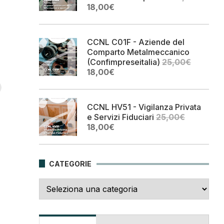
Il
Il
18,00
€
prezzo
prezzo
originale
attuale
era:
è:
CCNL C01F - Aziende del
25,00€.
18,00€.
Comparto Metalmeccanico
(Confimpreseitalia)
25,00
€
Il
Il
18,00
€
prezzo
prezzo
originale
attuale
era:
è:
CCNL HV51 - Vigilanza Privata
25,00€.
18,00€.
e Servizi Fiduciari
25,00
€
Il
Il
18,00
€
prezzo
prezzo
originale
attuale
era:
è:
CATEGORIE
25,00€.
18,00€.
Categorie