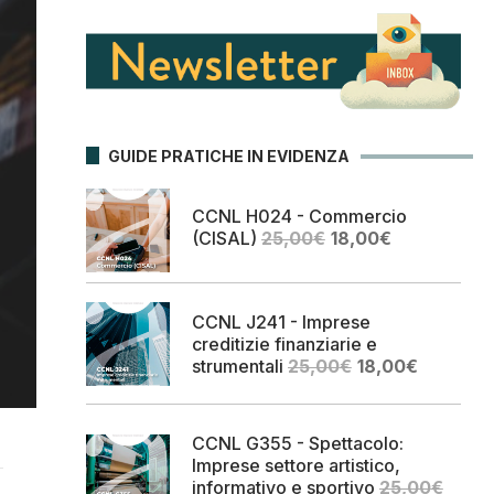
GUIDE PRATICHE IN EVIDENZA
CCNL H024 - Commercio
Il
Il
(CISAL)
25,00
€
18,00
€
prezzo
prezzo
originale
attuale
era:
è:
CCNL J241 - Imprese
25,00€.
18,00€.
creditizie finanziarie e
Il
Il
strumentali
25,00
€
18,00
€
prezzo
prezzo
originale
attuale
era:
è:
CCNL G355 - Spettacolo:
25,00€.
18,00€.
Imprese settore artistico,
informativo e sportivo
25,00
€