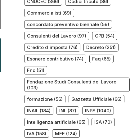
CNDCEC
(366)
Codici tributo
(86)
Commercialisti
(69)
concordato preventivo biennale
(59)
Consulenti del Lavoro
(97)
CPB
(54)
Credito d'imposta
(76)
Decreto
(251)
Esonero contributivo
(74)
Faq
(65)
Fnc
(51)
Fondazione Studi Consulenti del Lavoro
(103)
formazione
(56)
Gazzetta Ufficiale
(66)
INAIL
(184)
INL
(87)
INPS
(1040)
Intelligenza artificiale
(65)
ISA
(70)
IVA
(158)
MEF
(124)