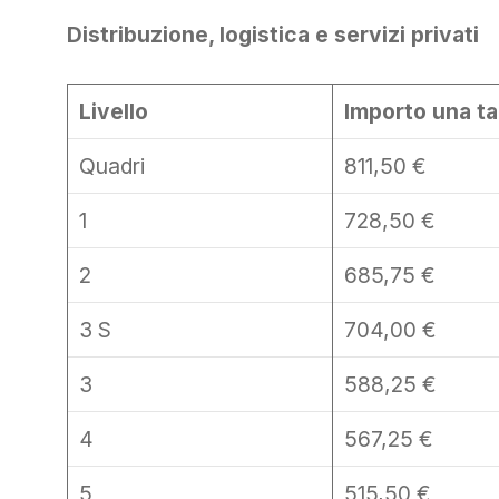
Distribuzione, logistica e servizi privati
Livello
Importo una t
Quadri
811,50 €
1
728,50 €
2
685,75 €
3 S
704,00 €
3
588,25 €
4
567,25 €
5
515,50 €