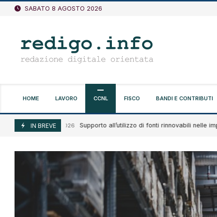
Vai
SABATO 8 AGOSTO 2026
al
contenuto
HOME
LAVORO
CCNL
FISCO
BANDI E CONTRIBUTI
Supporto all’utilizzo di fonti rinnovabili nelle impres
Agosto 7, 2026
IN BREVE