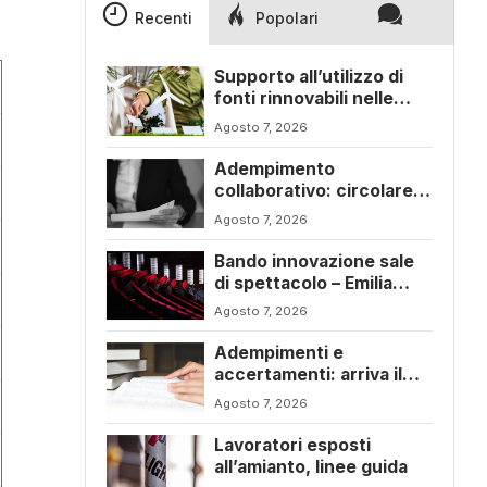
Recenti
Popolari
Supporto all’utilizzo di
fonti rinnovabili nelle
imprese – Emilia Romagna
Agosto 7, 2026
Adempimento
collaborativo: circolare
6/E con ogni novità della
Agosto 7, 2026
riforma fiscale
Bando innovazione sale
di spettacolo – Emilia
Romagna
Agosto 7, 2026
Adempimenti e
accertamenti: arriva il
nuovo Testo Unico
Agosto 7, 2026
fiscale
Lavoratori esposti
all’amianto, linee guida