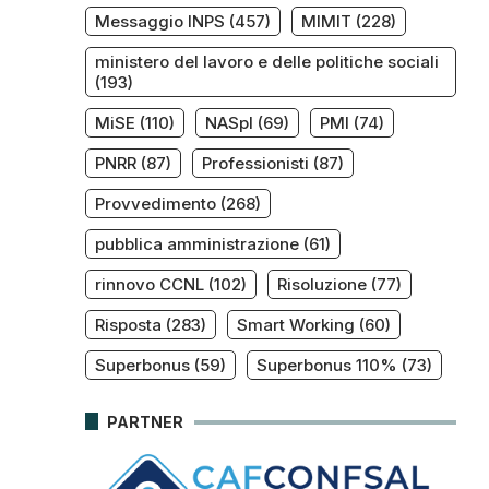
Messaggio INPS
(457)
MIMIT
(228)
ministero del lavoro e delle politiche sociali
n
(193)
MiSE
(110)
NASpI
(69)
PMI
(74)
PNRR
(87)
Professionisti
(87)
Provvedimento
(268)
pubblica amministrazione
(61)
rinnovo CCNL
(102)
Risoluzione
(77)
Risposta
(283)
Smart Working
(60)
Superbonus
(59)
Superbonus 110%
(73)
PARTNER