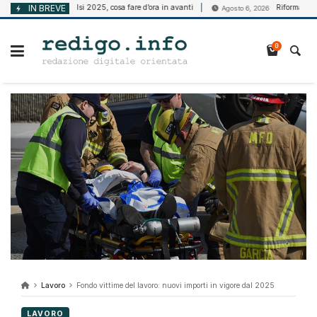
Vai
Bando Isi 2025, cosa fare d’ora in avanti
IN BREVE
Riforma della disabil
 2026
Agosto 6, 2026
al
contenuto
0
Lavoro
Fondo vittime del lavoro: nuovi importi in vigore dal 2025
LAVORO