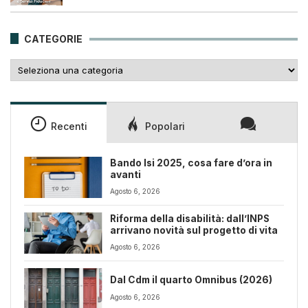
originale
attuale
era:
è:
25,00€.
18,00€.
CATEGORIE
Categorie
Recenti
Popolari
Bando Isi 2025, cosa fare d’ora in
avanti
Agosto 6, 2026
Riforma della disabilità: dall’INPS
arrivano novità sul progetto di vita
Agosto 6, 2026
Dal Cdm il quarto Omnibus (2026)
Agosto 6, 2026