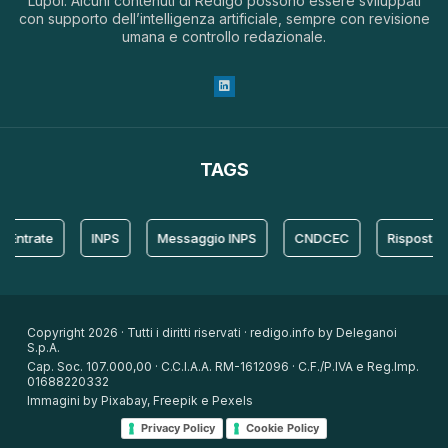
Lupoi. Alcuni contenuti di Redigo possono essere sviluppati
con supporto dell’intelligenza artificiale, sempre con revisione
umana e controllo redazionale.
TAGS
ate
INPS
Messaggio INPS
CNDCEC
Risposta
Copyright 2026 · Tutti i diritti riservati · redigo.info by Deleganoi
S.p.A.
Cap. Soc. 107.000,00 · C.C.I.A.A. RM-1612096 · C.F./P.IVA e Reg.Imp.
01688220332
Immagini by Pixabay, Freepik e Pexels
Privacy Policy
Cookie Policy