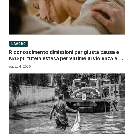
LAVORO
Riconoscimento dimissioni per giusta causa e
NASpI: tutela estesa per vittime di violenza e di
atti persecutori
Agosto 4, 2026