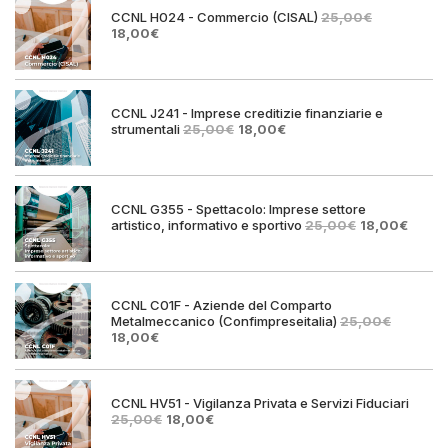
CCNL H024 - Commercio (CISAL)
25,00
€
Il
Il
18,00
€
prezzo
prezzo
originale
attuale
era:
è:
25,00€.
18,00€.
CCNL J241 - Imprese creditizie finanziarie e
Il
Il
strumentali
25,00
€
18,00
€
prezzo
prezzo
originale
attuale
era:
è:
25,00€.
18,00€.
CCNL G355 - Spettacolo: Imprese settore
Il
Il
artistico, informativo e sportivo
25,00
€
18,00
€
prezzo
prezz
originale
attual
era:
è:
25,00€.
18,00€
CCNL C01F - Aziende del Comparto
Metalmeccanico (Confimpreseitalia)
25,00
€
Il
Il
18,00
€
prezzo
prezzo
originale
attuale
era:
è:
25,00€.
18,00€.
CCNL HV51 - Vigilanza Privata e Servizi Fiduciari
Il
Il
25,00
€
18,00
€
prezzo
prezzo