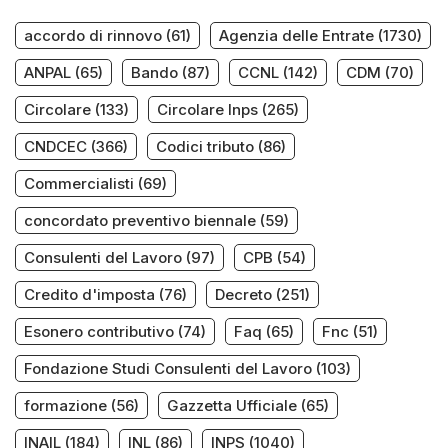
accordo di rinnovo
(61)
Agenzia delle Entrate
(1730)
ANPAL
(65)
Bando
(87)
CCNL
(142)
CDM
(70)
Circolare
(133)
Circolare Inps
(265)
CNDCEC
(366)
Codici tributo
(86)
Commercialisti
(69)
concordato preventivo biennale
(59)
Consulenti del Lavoro
(97)
CPB
(54)
Credito d'imposta
(76)
Decreto
(251)
Esonero contributivo
(74)
Faq
(65)
Fnc
(51)
Fondazione Studi Consulenti del Lavoro
(103)
formazione
(56)
Gazzetta Ufficiale
(65)
INAIL
(184)
INL
(86)
INPS
(1040)