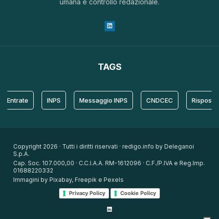
umana e controllo redazionale.
TAGS
trate
INPS
Messaggio INPS
CNDCEC
Risposta
Copyright 2026 · Tutti i diritti riservati · redigo.info by Deleganoi
S.p.A.
Cap. Soc. 107.000,00 · C.C.I.A.A. RM-1612096 · C.F./P.IVA e Reg.Imp.
01688220332
Immagini by Pixabay, Freepik e Pexels
Privacy Policy
Cookie Policy