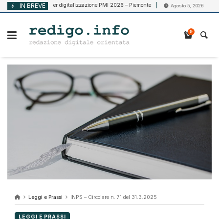
Vai
IN BREVE
Voucher digitalizzazione PMI 2026 – Piemonte
CCNL Vigilan
5, 2026
Agosto 5, 2026
al
contenuto
0
Leggi e Prassi
INPS – Circolare n. 71 del 31.3.2025
LEGGI E PRASSI