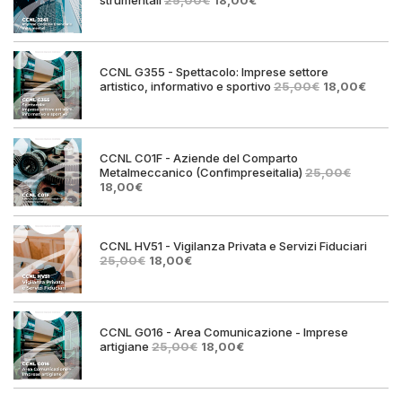
prezzo
prezzo
originale
attuale
era:
è:
25,00€.
18,00€.
CCNL G355 - Spettacolo: Imprese settore
Il
Il
artistico, informativo e sportivo
25,00
€
18,00
€
prezzo
prezz
originale
attual
era:
è:
25,00€.
18,00€
CCNL C01F - Aziende del Comparto
Metalmeccanico (Confimpreseitalia)
25,00
€
Il
Il
18,00
€
prezzo
prezzo
originale
attuale
era:
è:
25,00€.
18,00€.
CCNL HV51 - Vigilanza Privata e Servizi Fiduciari
Il
Il
25,00
€
18,00
€
prezzo
prezzo
originale
attuale
era:
è:
25,00€.
18,00€.
CCNL G016 - Area Comunicazione - Imprese
Il
Il
artigiane
25,00
€
18,00
€
prezzo
prezzo
originale
attuale
era:
è: