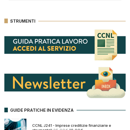
STRUMENTI
GUIDE PRATICHE IN EVIDENZA
CCNL J241 - Imprese creditizie finanziarie e
Il
Il
strumentali
25,00
€
18,00
€