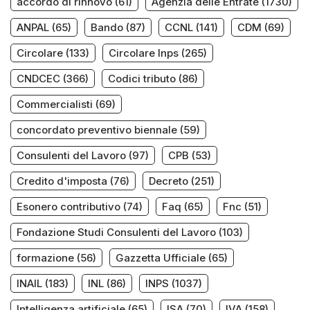
accordo di rinnovo
(61)
Agenzia delle Entrate
(1730)
ANPAL
(65)
Bando
(87)
CCNL
(141)
CDM
(69)
Circolare
(133)
Circolare Inps
(265)
CNDCEC
(366)
Codici tributo
(86)
Commercialisti
(69)
concordato preventivo biennale
(59)
Consulenti del Lavoro
(97)
CPB
(53)
Credito d'imposta
(76)
Decreto
(251)
Esonero contributivo
(74)
Faq
(65)
Fnc
(51)
Fondazione Studi Consulenti del Lavoro
(103)
formazione
(56)
Gazzetta Ufficiale
(65)
INAIL
(183)
INL
(86)
INPS
(1037)
Intelligenza artificiale
(65)
ISA
(70)
IVA
(158)