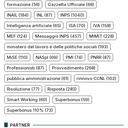
formazione
(56)
Gazzetta Ufficiale
(66)
INAIL
(184)
INL
(87)
INPS
(1040)
Intelligenza artificiale
(65)
ISA
(70)
IVA
(158)
MEF
(124)
Messaggio INPS
(457)
MIMIT
(228)
ministero del lavoro e delle politiche sociali
(193)
MiSE
(110)
NASpI
(69)
PMI
(74)
PNRR
(87)
Professionisti
(87)
Provvedimento
(268)
pubblica amministrazione
(61)
rinnovo CCNL
(102)
Risoluzione
(77)
Risposta
(283)
Smart Working
(60)
Superbonus
(59)
Superbonus 110%
(73)
PARTNER