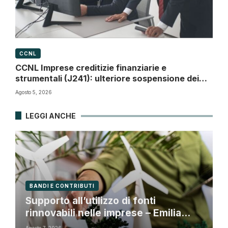
CCNL
CCNL Imprese creditizie finanziarie e
strumentali (J241): ulteriore sospensione dei
termini a dicembre 2026
Agosto 5, 2026
LEGGI ANCHE
BANDI E CONTRIBUTI
Supporto all’utilizzo di fonti
rinnovabili nelle imprese – Emilia
Romagna