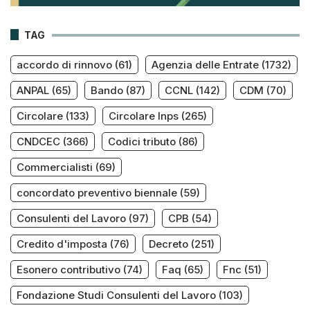
TAG
accordo di rinnovo
(61)
Agenzia delle Entrate
(1732)
ANPAL
(65)
Bando
(87)
CCNL
(142)
CDM
(70)
Circolare
(133)
Circolare Inps
(265)
CNDCEC
(366)
Codici tributo
(86)
Commercialisti
(69)
concordato preventivo biennale
(59)
Consulenti del Lavoro
(97)
CPB
(54)
Credito d'imposta
(76)
Decreto
(251)
Esonero contributivo
(74)
Faq
(65)
Fnc
(51)
Fondazione Studi Consulenti del Lavoro
(103)