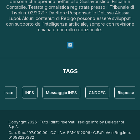
persone che operano nell’ambito Giuslavoristico, Fiscale e
Contabile. Testata giornalistica registrata presso il Tribunale di
Tivoli n. 02/2021 - Direttore Responsabile Dott.ssa Alessia
Lupoi. Alcuni contenuti di Redigo possono essere sviluppati
con supporto dell’intelligenza artificiale, sempre con revisione
umana e controllo redazionale.
TAGS
te
INPS
Messaggio INPS
CNDCEC
Risposta
Pr
Copyright 2026 · Tutti i diritti riservati · redigo.info by Deleganoi
S.p.A.
Cap. Soc. 107.000,00 · C.C.I.A.A. RM-1612096 · C.F./P.IVA e Reg.Imp.
01688220332