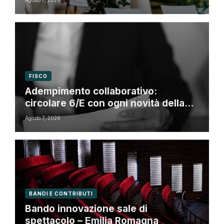
Agosto 7, 2026
FISCO
Adempimento collaborativo:
circolare 6/E con ogni novità della
riforma fiscale
Agosto 7, 2026
BANDI E CONTRIBUTI
Bando innovazione sale di
spettacolo – Emilia Romagna