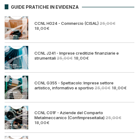
GUIDE PRATICHE IN EVIDENZA
CCNL H024 - Commercio (CISAL)
25,00
€
Il
Il
18,00
€
prezzo
prezzo
originale
attuale
era:
è:
25,00€.
18,00€.
CCNL J241 - Imprese creditizie finanziarie e
Il
Il
strumentali
25,00
€
18,00
€
prezzo
prezzo
originale
attuale
era:
è:
25,00€.
18,00€.
CCNL G355 - Spettacolo: Imprese settore
Il
Il
artistico, informativo e sportivo
25,00
€
18,00
€
prezzo
prezz
originale
attual
era:
è:
25,00€.
18,00€
CCNL C01F - Aziende del Comparto
Metalmeccanico (Confimpreseitalia)
25,00
€
Il
Il
18,00
€
prezzo
prezzo
originale
attuale
era:
è: