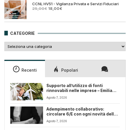
25,00€.
18,00€.
CCNL HV51 - Vigilanza Privata e Servizi Fiduciari
Il
Il
25,00
€
18,00
€
prezzo
prezzo
originale
attuale
era:
è:
25,00€.
18,00€.
CATEGORIE
Categorie
Recenti
Popolari
Supporto all’utilizzo di fonti
rinnovabili nelle imprese – Emilia
Romagna
Agosto 7, 2026
Adempimento collaborativo:
circolare 6/E con ogni novità della
riforma fiscale
Agosto 7, 2026