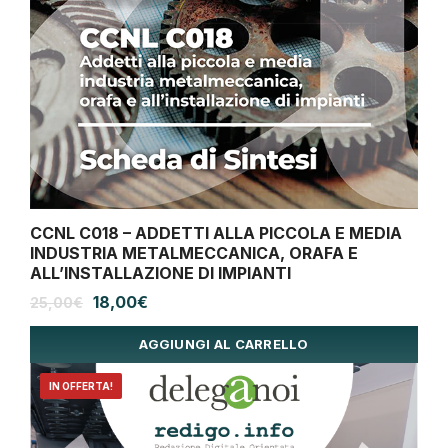
CCNL C018 – ADDETTI ALLA PICCOLA E MEDIA
INDUSTRIA METALMECCANICA, ORAFA E
ALL’INSTALLAZIONE DI IMPIANTI
Il
Il
18,00
€
25,00
€
prezzo
prezzo
originale
attuale
AGGIUNGI AL CARRELLO
era:
è:
25,00€.
18,00€.
IN OFFERTA!