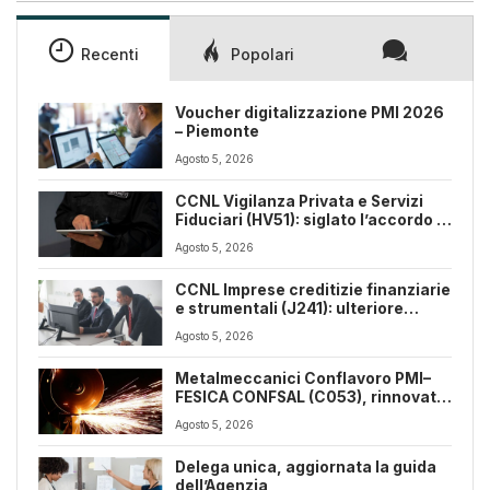
era:
è:
25,00€.
18,00€.
Recenti
Popolari
Voucher digitalizzazione PMI 2026
– Piemonte
Agosto 5, 2026
CCNL Vigilanza Privata e Servizi
Fiduciari (HV51): siglato l’accordo di
rinnovo
Agosto 5, 2026
CCNL Imprese creditizie finanziarie
e strumentali (J241): ulteriore
sospensione dei termini a dicembre
Agosto 5, 2026
2026
Metalmeccanici Conflavoro PMI–
FESICA CONFSAL (C053), rinnovato
il CCNL 2026-2029: rafforzate
Agosto 5, 2026
tutele e flessibilità organizzativa
Delega unica, aggiornata la guida
dell’Agenzia