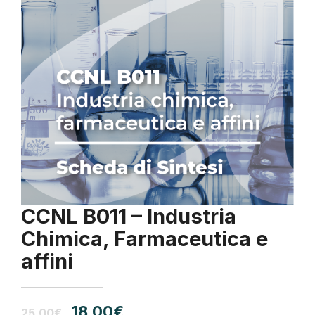
CCNL B011 – Industria
Chimica, Farmaceutica e
affini
Il
Il
18,00
€
25,00
€