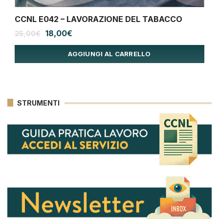
CCNL E042 – LAVORAZIONE DEL TABACCO
Il
Il
18,00
€
25,00
€
prezzo
prezzo
originale
attuale
AGGIUNGI AL CARRELLO
era:
è:
25,00€.
18,00€.
STRUMENTI