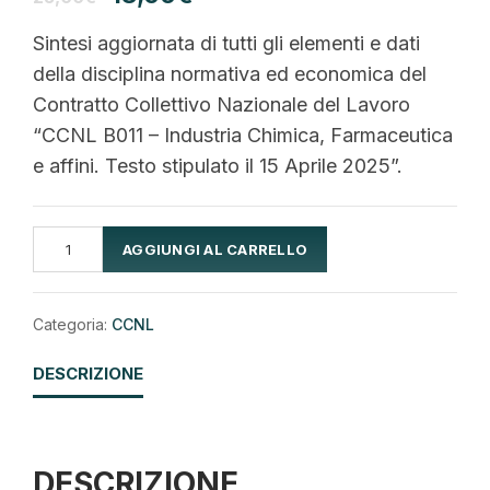
prezzo
prezzo
Sintesi aggiornata di tutti gli elementi e dati
originale
attuale
della disciplina normativa ed economica del
era:
è:
Contratto Collettivo Nazionale del Lavoro
25,00€.
18,00€.
“CCNL B011 – Industria Chimica, Farmaceutica
e affini. Testo stipulato il 15 Aprile 2025”.
CCNL
AGGIUNGI AL CARRELLO
B011
Alternative:
-
Industria
Chimica,
Farmaceutica
Categoria:
CCNL
e
affini
DESCRIZIONE
quantità
DESCRIZIONE