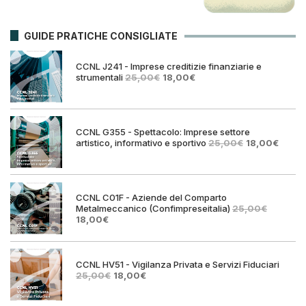
GUIDE PRATICHE CONSIGLIATE
CCNL J241 - Imprese creditizie finanziarie e
Il
Il
strumentali
25,00
€
18,00
€
prezzo
prezzo
originale
attuale
era:
è:
25,00€.
18,00€.
CCNL G355 - Spettacolo: Imprese settore
Il
Il
artistico, informativo e sportivo
25,00
€
18,00
€
prezzo
prezz
originale
attual
era:
è:
25,00€.
18,00€
CCNL C01F - Aziende del Comparto
Metalmeccanico (Confimpreseitalia)
25,00
€
Il
Il
18,00
€
prezzo
prezzo
originale
attuale
era:
è:
25,00€.
18,00€.
CCNL HV51 - Vigilanza Privata e Servizi Fiduciari
Il
Il
25,00
€
18,00
€
prezzo
prezzo
originale
attuale