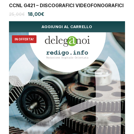
CCNL G421 – DISCOGRAFICI VIDEOFONOGRAFICI
Il
Il
18,00
€
25,00
€
prezzo
prezzo
originale
attuale
AGGIUNGI AL CARRELLO
era:
è:
25,00€.
18,00€.
IN OFFERTA!